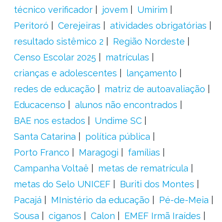
técnico verificador
jovem
Umirim
Peritoró
Cerejeiras
atividades obrigatórias
resultado sistêmico 2
Região Nordeste
Censo Escolar 2025
matrículas
crianças e adolescentes
lançamento
redes de educação
matriz de autoavaliação
Educacenso
alunos não encontrados
BAE nos estados
Undime SC
Santa Catarina
política pública
Porto Franco
Maragogi
famílias
Campanha Voltaê
metas de rematrícula
metas do Selo UNICEF
Buriti dos Montes
Pacajá
MInistério da educação
Pé-de-Meia
Sousa
ciganos
Calon
EMEF Irmã Iraídes