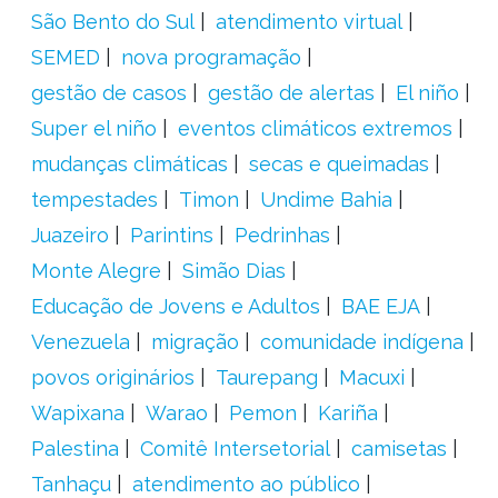
São Bento do Sul
atendimento virtual
SEMED
nova programação
gestão de casos
gestão de alertas
El niño
Super el niño
eventos climáticos extremos
mudanças climáticas
secas e queimadas
tempestades
Timon
Undime Bahia
Juazeiro
Parintins
Pedrinhas
Monte Alegre
Simão Dias
Educação de Jovens e Adultos
BAE EJA
Venezuela
migração
comunidade indígena
povos originários
Taurepang
Macuxi
Wapixana
Warao
Pemon
Kariña
Palestina
Comitê Intersetorial
camisetas
Tanhaçu
atendimento ao público