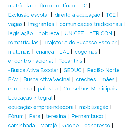
matrícula de fluxo contínuo
TC
Exclusão escolar
direito à educação
TCE
vagas
Imigrantes
comunidades tradicionais
legislação
pobreza
UNICEF
ATRICON
rematrículas
Trajetória de Sucesso Escolar
materiais
criança
BAE
cogemas
encontro nacional
Tocantins
~Busca Ativa Escolar
SEDUC
Região Norte
BAV
Busca Ativa Vacinal
creches
mães
economia
palestra
Conselhos Municipais
Educação integral
educação empreendedora
mobilização
Fórum
Pará
teresina
Pernambuco
caminhada
Marajó
Gaepe
congresso