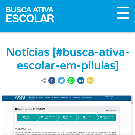
Notícias [#busca-ativa-
escolar-em-pilulas]