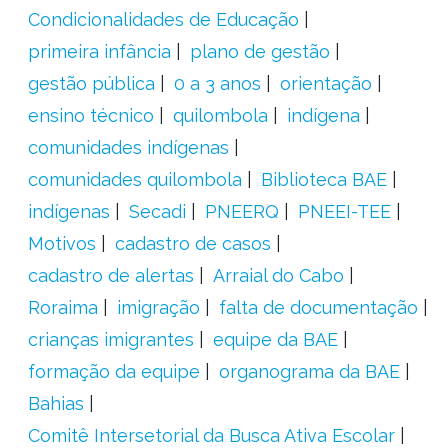
Condicionalidades de Educação
primeira infância
plano de gestão
gestão pública
0 a 3 anos
orientação
ensino técnico
quilombola
indígena
comunidades indígenas
comunidades quilombola
Biblioteca BAE
indígenas
Secadi
PNEERQ
PNEEI-TEE
Motivos
cadastro de casos
cadastro de alertas
Arraial do Cabo
Roraima
imigração
falta de documentação
crianças imigrantes
equipe da BAE
formação da equipe
organograma da BAE
Bahias
Comitê Intersetorial da Busca Ativa Escolar