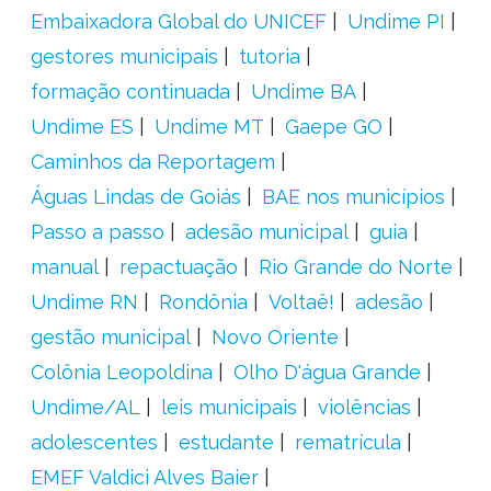
Embaixadora Global do UNICEF
Undime PI
gestores municipais
tutoria
formação continuada
Undime BA
Undime ES
Undime MT
Gaepe GO
Caminhos da Reportagem
Águas Lindas de Goiás
BAE nos municípios
Passo a passo
adesão municipal
guia
manual
repactuação
Rio Grande do Norte
Undime RN
Rondônia
Voltaê!
adesão
gestão municipal
Novo Oriente
Colônia Leopoldina
Olho D'água Grande
Undime/AL
leis municipais
violências
adolescentes
estudante
rematrícula
EMEF Valdici Alves Baier