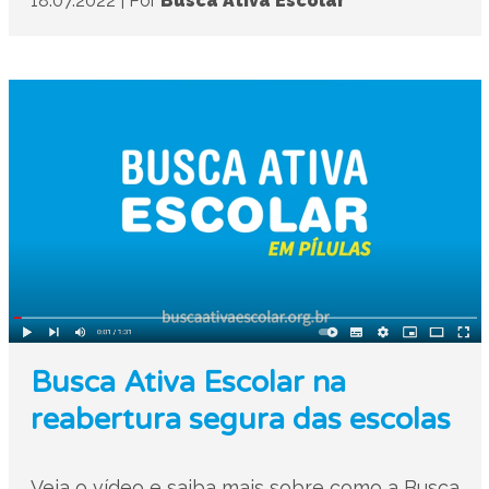
18.07.2022
|
Por
Busca Ativa Escolar
Busca Ativa Escolar na
reabertura segura das escolas
Veja o vídeo e saiba mais sobre como a Busca