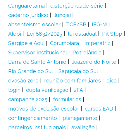
Canguaretama
distorção idade-série
caderno jurídico
Jundiaí
absenteísmo escolar
TCE/SP
IEG-M
Alepi
Lei 8832/2025
lei estadual
Pit Stop
Sergipe é Aqui
Corumbiara
Imperatriz
Supervisor Institucional
Petrolândia
Barra de Santo Antônio
Juazeiro do Norte
Rio Grande do Sul
Sapucaia do Sul
evasão zero
reunião com familiares
dica
login
dupla verificação
2FA
campanha 2025
formulários
motivos de exclusão escolar
cursos EAD
contingenciamento
planejamento
parceiros institucionais
avaliação