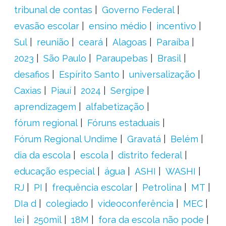
tribunal de contas
Governo Federal
evasão escolar
ensino médio
incentivo
Sul
reunião
ceará
Alagoas
Paraíba
2023
São Paulo
Paraupebas
Brasil
desafios
Espírito Santo
universalização
Caxias
Piauí
2024
Sergipe
aprendizagem
alfabetização
fórum regional
Fóruns estaduais
Fórum Regional Undime
Gravatá
Belém
dia da escola
escola
distrito federal
educação especial
água
ASHI
WASHI
RJ
PI
frequência escolar
Petrolina
MT
DIa d
colegiado
videoconferência
MEC
lei
250mil
18M
fora da escola não pode