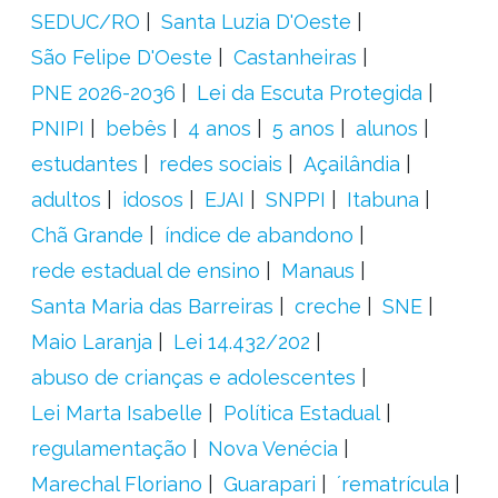
SEDUC/RO
Santa Luzia D'Oeste
São Felipe D'Oeste
Castanheiras
PNE 2026-2036
Lei da Escuta Protegida
PNIPI
bebês
4 anos
5 anos
alunos
estudantes
redes sociais
Açailândia
adultos
idosos
EJAI
SNPPI
Itabuna
Chã Grande
índice de abandono
rede estadual de ensino
Manaus
Santa Maria das Barreiras
creche
SNE
Maio Laranja
Lei 14.432/202
abuso de crianças e adolescentes
Lei Marta Isabelle
Política Estadual
regulamentação
Nova Venécia
Marechal Floriano
Guarapari
´rematrícula