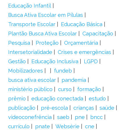
Educação Infantil
Busca Ativa Escolar em Pílulas
Transporte Escolar
Educação Básica
Plantão Busca Ativa Escolar
Capacitação
Pesquisa
Proteção
Orçamentária
Intersetorialidade
Crises e emergências
Gestão
Educação Inclusiva
LGPD
Mobilizadores
fundeb
busca ativa escolar
pandemia
ministério público
curso
formação
prêmio
educação conectada
estudo
publicação
pré-escola
crianças
saúde
videoconefrência
saeb
pne
bncc
currículo
pnate
Websérie
cne