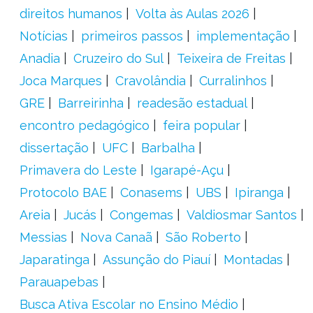
direitos humanos
Volta às Aulas 2026
Notícias
primeiros passos
implementação
Anadia
Cruzeiro do Sul
Teixeira de Freitas
Joca Marques
Cravolândia
Curralinhos
GRE
Barreirinha
readesão estadual
encontro pedagógico
feira popular
dissertação
UFC
Barbalha
Primavera do Leste
Igarapé-Açu
Protocolo BAE
Conasems
UBS
Ipiranga
Areia
Jucás
Congemas
Valdiosmar Santos
Messias
Nova Canaã
São Roberto
Japaratinga
Assunção do Piauí
Montadas
Parauapebas
Busca Ativa Escolar no Ensino Médio