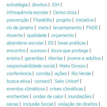
estratégia
direitos
IDH
infrequência escolar
Censo 2024
prevenção
Filadélfia
projeto
iniciativa
rio de janeiro
meta
levantamento
FNDE
Asserte
qualidade
orçamento
abandono escolar
ES
boas práticas
encontro
sucesso
Ibura que protege
ensino
garantias
Alertas
jovens e adultos
responsabilidade social
Mato Grosso
conferência
corrida
ações
Rio Verde
busca ativa
consed
´Selo Unicef
eventos climáticos
crises climáticas
enchentes
ondas de calor
inundações
secas
Inclusão Social
violação de direitos