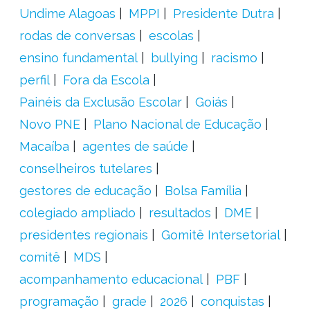
Undime Alagoas
MPPI
Presidente Dutra
rodas de conversas
escolas
ensino fundamental
bullying
racismo
perfil
Fora da Escola
Painéis da Exclusão Escolar
Goiás
Novo PNE
Plano Nacional de Educação
Macaíba
agentes de saúde
conselheiros tutelares
gestores de educação
Bolsa Família
colegiado ampliado
resultados
DME
presidentes regionais
Gomitê Intersetorial
comitê
MDS
acompanhamento educacional
PBF
programação
grade
2026
conquistas