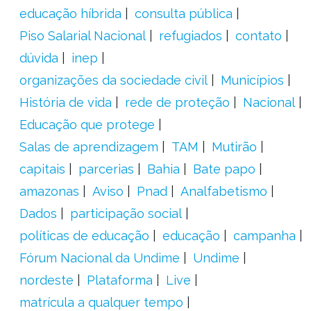
educação híbrida
consulta pública
Piso Salarial Nacional
refugiados
contato
dúvida
inep
organizações da sociedade civil
Municípios
História de vida
rede de proteção
Nacional
Educação que protege
Salas de aprendizagem
TAM
Mutirão
capitais
parcerias
Bahia
Bate papo
amazonas
Aviso
Pnad
Analfabetismo
Dados
participação social
políticas de educação
educação
campanha
Fórum Nacional da Undime
Undime
nordeste
Plataforma
Live
matrícula a qualquer tempo