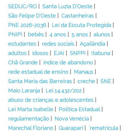
SEDUC/RO
Santa Luzia D'Oeste
São Felipe D'Oeste
Castanheiras
PNE 2026-2036
Lei da Escuta Protegida
PNIPI
bebês
4 anos
5 anos
alunos
estudantes
redes sociais
Açailândia
adultos
idosos
EJAI
SNPPI
Itabuna
Chã Grande
índice de abandono
rede estadual de ensino
Manaus
Santa Maria das Barreiras
creche
SNE
Maio Laranja
Lei 14.432/202
abuso de crianças e adolescentes
Lei Marta Isabelle
Política Estadual
regulamentação
Nova Venécia
Marechal Floriano
Guarapari
´rematrícula