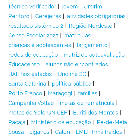
técnico verificador
jovem
Umirim
Peritoró
Cerejeiras
atividades obrigatórias
resultado sistêmico 2
Região Nordeste
Censo Escolar 2025
matrículas
crianças e adolescentes
lançamento
redes de educação
matriz de autoavaliação
Educacenso
alunos não encontrados
BAE nos estados
Undime SC
Santa Catarina
política pública
Porto Franco
Maragogi
famílias
Campanha Voltaê
metas de rematrícula
metas do Selo UNICEF
Buriti dos Montes
Pacajá
MInistério da educação
Pé-de-Meia
Sousa
ciganos
Calon
EMEF Irmã Iraídes