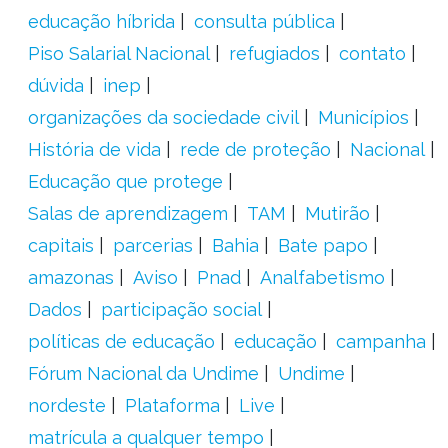
educação híbrida
consulta pública
Piso Salarial Nacional
refugiados
contato
dúvida
inep
organizações da sociedade civil
Municípios
História de vida
rede de proteção
Nacional
Educação que protege
Salas de aprendizagem
TAM
Mutirão
capitais
parcerias
Bahia
Bate papo
amazonas
Aviso
Pnad
Analfabetismo
Dados
participação social
políticas de educação
educação
campanha
Fórum Nacional da Undime
Undime
nordeste
Plataforma
Live
matrícula a qualquer tempo