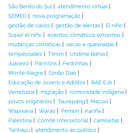
São Bento do Sul
atendimento virtual
SEMED
nova programação
gestão de casos
gestão de alertas
El niño
Super el niño
eventos climáticos extremos
mudanças climáticas
secas e queimadas
tempestades
Timon
Undime Bahia
Juazeiro
Parintins
Pedrinhas
Monte Alegre
Simão Dias
Educação de Jovens e Adultos
BAE EJA
Venezuela
migração
comunidade indígena
povos originários
Taurepang
Macuxi
Wapixana
Warao
Pemon
Kariña
Palestina
Comitê Intersetorial
camisetas
Tanhaçu
atendimento ao público