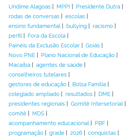
Undime Alagoas
MPPI
Presidente Dutra
rodas de conversas
escolas
ensino fundamental
bullying
racismo
perfil
Fora da Escola
Painéis da Exclusão Escolar
Goiás
Novo PNE
Plano Nacional de Educação
Macaíba
agentes de saúde
conselheiros tutelares
gestores de educação
Bolsa Família
colegiado ampliado
resultados
DME
presidentes regionais
Gomitê Intersetorial
comitê
MDS
acompanhamento educacional
PBF
programação
grade
2026
conquistas