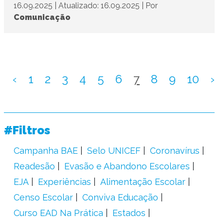
16.09.2025
|
Atualizado: 16.09.2025
|
Por
Comunicação
‹
1
2
3
4
5
6
7
8
9
10
›
#Filtros
Campanha BAE
Selo UNICEF
Coronavírus
Readesão
Evasão e Abandono Escolares
EJA
Experiências
Alimentação Escolar
Censo Escolar
Conviva Educação
Curso EAD Na Prática
Estados