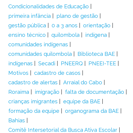
Condicionalidades de Educação
primeira infância
plano de gestão
gestão pública
0 a 3 anos
orientação
ensino técnico
quilombola
indígena
comunidades indígenas
comunidades quilombola
Biblioteca BAE
indígenas
Secadi
PNEERQ
PNEEI-TEE
Motivos
cadastro de casos
cadastro de alertas
Arraial do Cabo
Roraima
imigração
falta de documentação
crianças imigrantes
equipe da BAE
formação da equipe
organograma da BAE
Bahias
Comitê Intersetorial da Busca Ativa Escolar