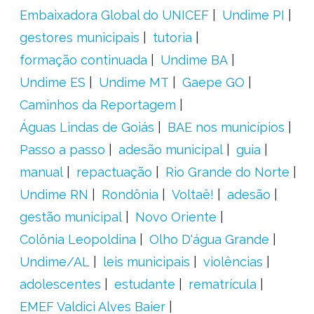
Embaixadora Global do UNICEF
Undime PI
gestores municipais
tutoria
formação continuada
Undime BA
Undime ES
Undime MT
Gaepe GO
Caminhos da Reportagem
Águas Lindas de Goiás
BAE nos municípios
Passo a passo
adesão municipal
guia
manual
repactuação
Rio Grande do Norte
Undime RN
Rondônia
Voltaê!
adesão
gestão municipal
Novo Oriente
Colônia Leopoldina
Olho D'água Grande
Undime/AL
leis municipais
violências
adolescentes
estudante
rematrícula
EMEF Valdici Alves Baier