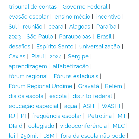
tribunal de contas
Governo Federal
evasão escolar
ensino médio
incentivo
Sul
reunião
ceará
Alagoas
Paraíba
2023
São Paulo
Paraupebas
Brasil
desafios
Espírito Santo
universalização
Caxias
Piauí
2024
Sergipe
aprendizagem
alfabetização
fórum regional
Fóruns estaduais
Fórum Regional Undime
Gravatá
Belém
dia da escola
escola
distrito federal
educação especial
água
ASHI
WASHI
RJ
PI
frequência escolar
Petrolina
MT
DIa d
colegiado
videoconferência
MEC
lei
250mil
18M
fora da escola não pode