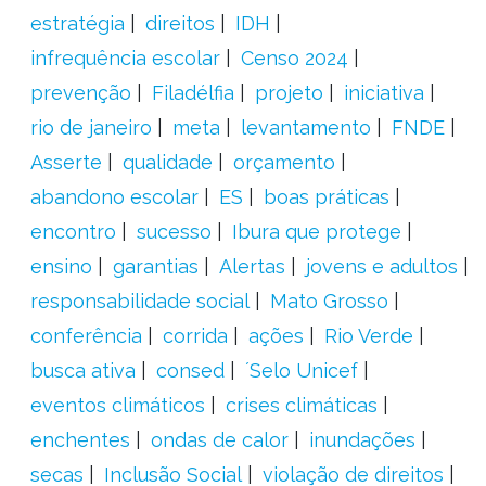
estratégia
direitos
IDH
infrequência escolar
Censo 2024
prevenção
Filadélfia
projeto
iniciativa
rio de janeiro
meta
levantamento
FNDE
Asserte
qualidade
orçamento
abandono escolar
ES
boas práticas
encontro
sucesso
Ibura que protege
ensino
garantias
Alertas
jovens e adultos
responsabilidade social
Mato Grosso
conferência
corrida
ações
Rio Verde
busca ativa
consed
´Selo Unicef
eventos climáticos
crises climáticas
enchentes
ondas de calor
inundações
secas
Inclusão Social
violação de direitos