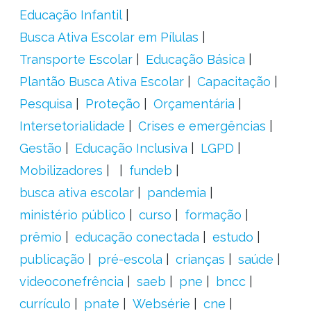
Educação Infantil
Busca Ativa Escolar em Pílulas
Transporte Escolar
Educação Básica
Plantão Busca Ativa Escolar
Capacitação
Pesquisa
Proteção
Orçamentária
Intersetorialidade
Crises e emergências
Gestão
Educação Inclusiva
LGPD
Mobilizadores
fundeb
busca ativa escolar
pandemia
ministério público
curso
formação
prêmio
educação conectada
estudo
publicação
pré-escola
crianças
saúde
videoconefrência
saeb
pne
bncc
currículo
pnate
Websérie
cne