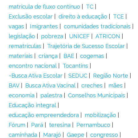
matrícula de fluxo contínuo
TC
Exclusão escolar
direito à educação
TCE
vagas
Imigrantes
comunidades tradicionais
legislação
pobreza
UNICEF
ATRICON
rematrículas
Trajetória de Sucesso Escolar
materiais
criança
BAE
cogemas
encontro nacional
Tocantins
~Busca Ativa Escolar
SEDUC
Região Norte
BAV
Busca Ativa Vacinal
creches
mães
economia
palestra
Conselhos Municipais
Educação integral
educação empreendedora
mobilização
Fórum
Pará
teresina
Pernambuco
caminhada
Marajó
Gaepe
congresso