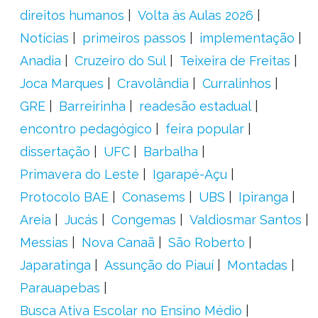
direitos humanos
Volta às Aulas 2026
Notícias
primeiros passos
implementação
Anadia
Cruzeiro do Sul
Teixeira de Freitas
Joca Marques
Cravolândia
Curralinhos
GRE
Barreirinha
readesão estadual
encontro pedagógico
feira popular
dissertação
UFC
Barbalha
Primavera do Leste
Igarapé-Açu
Protocolo BAE
Conasems
UBS
Ipiranga
Areia
Jucás
Congemas
Valdiosmar Santos
Messias
Nova Canaã
São Roberto
Japaratinga
Assunção do Piauí
Montadas
Parauapebas
Busca Ativa Escolar no Ensino Médio