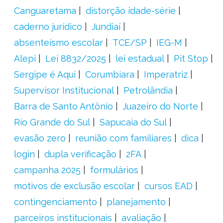
Canguaretama
distorção idade-série
caderno jurídico
Jundiaí
absenteísmo escolar
TCE/SP
IEG-M
Alepi
Lei 8832/2025
lei estadual
Pit Stop
Sergipe é Aqui
Corumbiara
Imperatriz
Supervisor Institucional
Petrolândia
Barra de Santo Antônio
Juazeiro do Norte
Rio Grande do Sul
Sapucaia do Sul
evasão zero
reunião com familiares
dica
login
dupla verificação
2FA
campanha 2025
formulários
motivos de exclusão escolar
cursos EAD
contingenciamento
planejamento
parceiros institucionais
avaliação