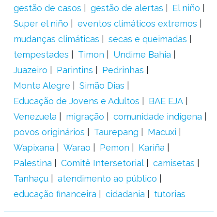
gestão de casos
gestão de alertas
El niño
Super el niño
eventos climáticos extremos
mudanças climáticas
secas e queimadas
tempestades
Timon
Undime Bahia
Juazeiro
Parintins
Pedrinhas
Monte Alegre
Simão Dias
Educação de Jovens e Adultos
BAE EJA
Venezuela
migração
comunidade indígena
povos originários
Taurepang
Macuxi
Wapixana
Warao
Pemon
Kariña
Palestina
Comitê Intersetorial
camisetas
Tanhaçu
atendimento ao público
educação financeira
cidadania
tutorias