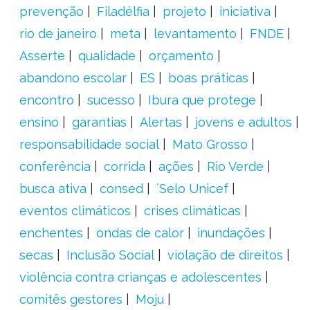
prevenção
Filadélfia
projeto
iniciativa
rio de janeiro
meta
levantamento
FNDE
Asserte
qualidade
orçamento
abandono escolar
ES
boas práticas
encontro
sucesso
Ibura que protege
ensino
garantias
Alertas
jovens e adultos
responsabilidade social
Mato Grosso
conferência
corrida
ações
Rio Verde
busca ativa
consed
´Selo Unicef
eventos climáticos
crises climáticas
enchentes
ondas de calor
inundações
secas
Inclusão Social
violação de direitos
violência contra crianças e adolescentes
comitês gestores
Moju