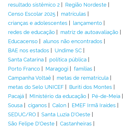
resultado sistêmico 2
Região Nordeste
Censo Escolar 2025
matrículas
crianças e adolescentes
lançamento
redes de educação
matriz de autoavaliação
Educacenso
alunos não encontrados
BAE nos estados
Undime SC
Santa Catarina
política pública
Porto Franco
Maragogi
famílias
Campanha Voltaê
metas de rematrícula
metas do Selo UNICEF
Buriti dos Montes
Pacajá
MInistério da educação
Pé-de-Meia
Sousa
ciganos
Calon
EMEF Irmã Iraídes
SEDUC/RO
Santa Luzia D'Oeste
São Felipe D'Oeste
Castanheiras