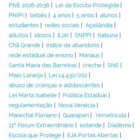
PNE 2026-2036
Lei da Escuta Protegida
PNIPI
bebês
4 anos
5 anos
alunos
estudantes
redes sociais
Açailândia
adultos
idosos
EJAI
SNPPI
Itabuna
Chã Grande
índice de abandono
rede estadual de ensino
Manaus
Santa Maria das Barreiras
creche
SNE
Maio Laranja
Lei 14.432/202
abuso de crianças e adolescentes
Lei Marta Isabelle
Política Estadual
regulamentação
Nova Venécia
Marechal Floriano
Guarapari
´rematrícula
11º Fórum Extraordinário
estande
Diadema
Escola que Protege
EJA Portas Abertas