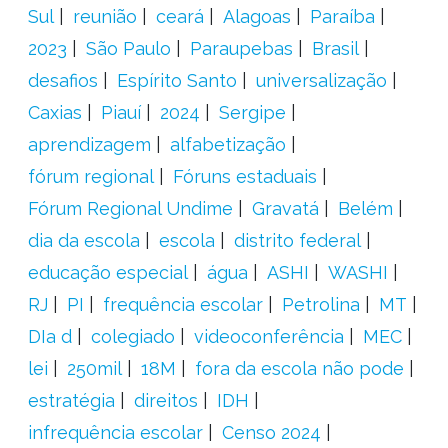
Sul
reunião
ceará
Alagoas
Paraíba
2023
São Paulo
Paraupebas
Brasil
desafios
Espírito Santo
universalização
Caxias
Piauí
2024
Sergipe
aprendizagem
alfabetização
fórum regional
Fóruns estaduais
Fórum Regional Undime
Gravatá
Belém
dia da escola
escola
distrito federal
educação especial
água
ASHI
WASHI
RJ
PI
frequência escolar
Petrolina
MT
DIa d
colegiado
videoconferência
MEC
lei
250mil
18M
fora da escola não pode
estratégia
direitos
IDH
infrequência escolar
Censo 2024