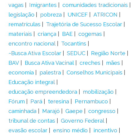
vagas
Imigrantes
comunidades tradicionais
legislação
pobreza
UNICEF
ATRICON
rematrículas
Trajetória de Sucesso Escolar
materiais
criança
BAE
cogemas
encontro nacional
Tocantins
~Busca Ativa Escolar
SEDUC
Região Norte
BAV
Busca Ativa Vacinal
creches
mães
economia
palestra
Conselhos Municipais
Educação integral
educação empreendedora
mobilização
Fórum
Pará
teresina
Pernambuco
caminhada
Marajó
Gaepe
congresso
tribunal de contas
Governo Federal
evasão escolar
ensino médio
incentivo