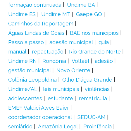
formação continuada
Undime BA
Undime ES
Undime MT
Gaepe GO
Caminhos da Reportagem
Águas Lindas de Goiás
BAE nos municípios
Passo a passo
adesão municipal
guia
manual
repactuação
Rio Grande do Norte
Undime RN
Rondônia
Voltaê!
adesão
gestão municipal
Novo Oriente
Colônia Leopoldina
Olho D'água Grande
Undime/AL
leis municipais
violências
adolescentes
estudante
rematrícula
EMEF Valdici Alves Baier
coordenador operacional
SEDUC-AM
semiárido
Amazônia Legal
Proinfância