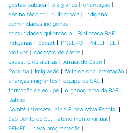
gestão pública
0 a 3 anos
orientação
ensino técnico
quilombola
indígena
comunidades indígenas
comunidades quilombola
Biblioteca BAE
indígenas
Secadi
PNEERQ
PNEEI-TEE
Motivos
cadastro de casos
cadastro de alertas
Arraial do Cabo
Roraima
imigração
falta de documentação
crianças imigrantes
equipe da BAE
formação da equipe
organograma da BAE
Bahias
Comitê Intersetorial da Busca Ativa Escolar
São Bento do Sul
atendimento virtual
SEMED
nova programação