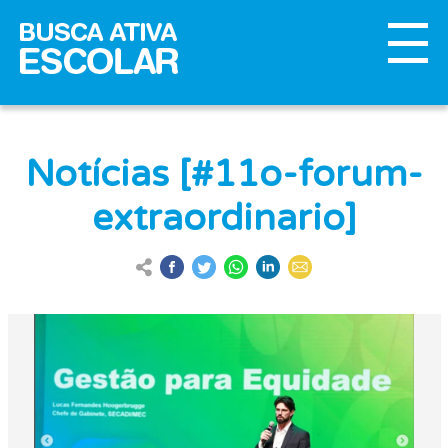
Notícias [#11o-forum-
extraordinario]