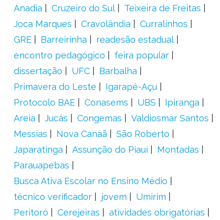
Anadia
Cruzeiro do Sul
Teixeira de Freitas
Joca Marques
Cravolândia
Curralinhos
GRE
Barreirinha
readesão estadual
encontro pedagógico
feira popular
dissertação
UFC
Barbalha
Primavera do Leste
Igarapé-Açu
Protocolo BAE
Conasems
UBS
Ipiranga
Areia
Jucás
Congemas
Valdiosmar Santos
Messias
Nova Canaã
São Roberto
Japaratinga
Assunção do Piauí
Montadas
Parauapebas
Busca Ativa Escolar no Ensino Médio
técnico verificador
jovem
Umirim
Peritoró
Cerejeiras
atividades obrigatórias