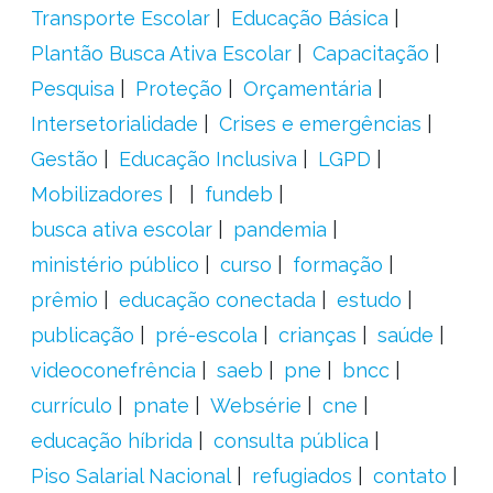
Transporte Escolar
Educação Básica
Plantão Busca Ativa Escolar
Capacitação
Pesquisa
Proteção
Orçamentária
Intersetorialidade
Crises e emergências
Gestão
Educação Inclusiva
LGPD
Mobilizadores
fundeb
busca ativa escolar
pandemia
ministério público
curso
formação
prêmio
educação conectada
estudo
publicação
pré-escola
crianças
saúde
videoconefrência
saeb
pne
bncc
currículo
pnate
Websérie
cne
educação híbrida
consulta pública
Piso Salarial Nacional
refugiados
contato