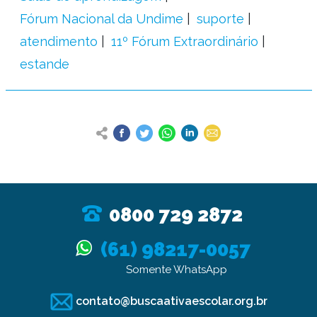
Fórum Nacional da Undime
suporte
atendimento
11º Fórum Extraordinário
estande
0800 729 2872
(61) 98217-0057
Somente WhatsApp
contato@buscaativaescolar.org.br