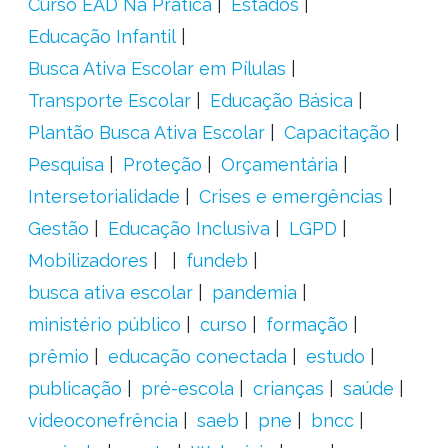
Curso EAD Na Prática
Estados
Educação Infantil
Busca Ativa Escolar em Pílulas
Transporte Escolar
Educação Básica
Plantão Busca Ativa Escolar
Capacitação
Pesquisa
Proteção
Orçamentária
Intersetorialidade
Crises e emergências
Gestão
Educação Inclusiva
LGPD
Mobilizadores
fundeb
busca ativa escolar
pandemia
ministério público
curso
formação
prêmio
educação conectada
estudo
publicação
pré-escola
crianças
saúde
videoconefrência
saeb
pne
bncc