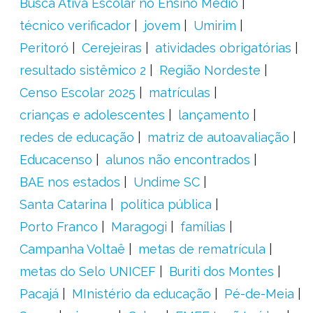
Busca Ativa Escolar no Ensino Médio
técnico verificador
jovem
Umirim
Peritoró
Cerejeiras
atividades obrigatórias
resultado sistêmico 2
Região Nordeste
Censo Escolar 2025
matrículas
crianças e adolescentes
lançamento
redes de educação
matriz de autoavaliação
Educacenso
alunos não encontrados
BAE nos estados
Undime SC
Santa Catarina
política pública
Porto Franco
Maragogi
famílias
Campanha Voltaê
metas de rematrícula
metas do Selo UNICEF
Buriti dos Montes
Pacajá
MInistério da educação
Pé-de-Meia