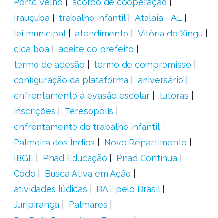
Porto Velho
acordo de cooperação
Irauçuba
trabalho infantil
Atalaia - AL
lei municipal
atendimento
Vitória do Xingu
dica boa
aceite do prefeito
termo de adesão
termo de compromisso
configuração da plataforma
aniversário
enfrentamento à evasão escolar
tutoras
inscrições
Teresópolis
enfrentamento do trabalho infantil
Palmeira dos Índios
Novo Repartimento
IBGE
Pnad Educação
Pnad Contínua
Codó
Busca Ativa em Ação
atividades lúdicas
BAE pelo Brasil
Juripiranga
Palmares