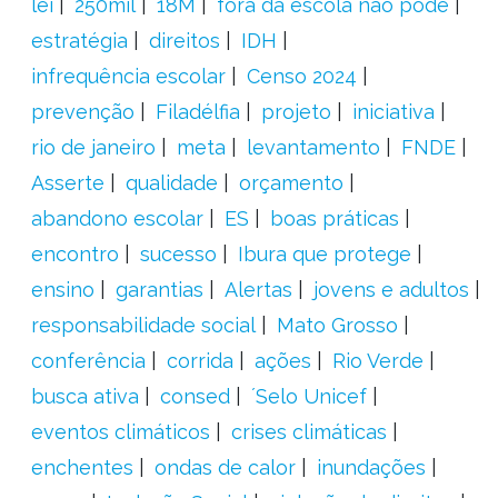
lei
250mil
18M
fora da escola não pode
estratégia
direitos
IDH
infrequência escolar
Censo 2024
prevenção
Filadélfia
projeto
iniciativa
rio de janeiro
meta
levantamento
FNDE
Asserte
qualidade
orçamento
abandono escolar
ES
boas práticas
encontro
sucesso
Ibura que protege
ensino
garantias
Alertas
jovens e adultos
responsabilidade social
Mato Grosso
conferência
corrida
ações
Rio Verde
busca ativa
consed
´Selo Unicef
eventos climáticos
crises climáticas
enchentes
ondas de calor
inundações