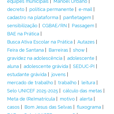
equipes municipais
Manoel Urbano
decreto
política permanente
e-mail
cadastro na plataforma
panfletagem
sensibilização
CGBAE/RN
Passagem
BAE na Prática
Busca Ativa Escolar na Prática
Autazes
Feira de Santana
Barreiras
show
gravidez na adolescência
adolescente
aluna
adolescente grávida
SEDUC-PI
estudante grávida
jovens
mercado de trabalho
trabalho
leitura
Selo UNICEF 2025-2025
cálculo das metas
Meta de (Re)matrícula
motivo
alerta
casos
Bom Jesus das Selvas
fluxograma