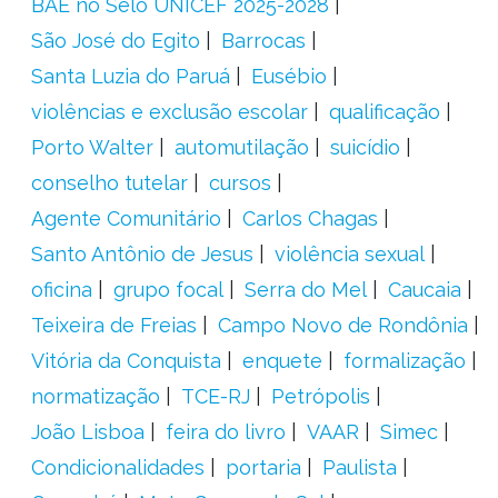
BAE no Selo UNICEF 2025-2028
São José do Egito
Barrocas
Santa Luzia do Paruá
Eusébio
violências e exclusão escolar
qualificação
Porto Walter
automutilação
suicídio
conselho tutelar
cursos
Agente Comunitário
Carlos Chagas
Santo Antônio de Jesus
violência sexual
oficina
grupo focal
Serra do Mel
Caucaia
Teixeira de Freias
Campo Novo de Rondônia
Vitória da Conquista
enquete
formalização
normatização
TCE-RJ
Petrópolis
João Lisboa
feira do livro
VAAR
Simec
Condicionalidades
portaria
Paulista