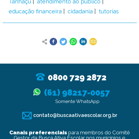
Tanhaçu
atendimento ao público
educação financeira
cidadania
tutorias
0800 729 2872
(61) 98217-0057
Somente WhatsApp
contato@buscaativaescolar.org.br
Canais preferenciais
para membros do Comitê
Gestor da Busca Ativa Escolar nos municípios e