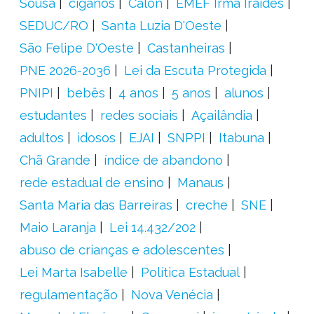
Sousa
ciganos
Calon
EMEF Irmã Iraídes
SEDUC/RO
Santa Luzia D'Oeste
São Felipe D'Oeste
Castanheiras
PNE 2026-2036
Lei da Escuta Protegida
PNIPI
bebês
4 anos
5 anos
alunos
estudantes
redes sociais
Açailândia
adultos
idosos
EJAI
SNPPI
Itabuna
Chã Grande
índice de abandono
rede estadual de ensino
Manaus
Santa Maria das Barreiras
creche
SNE
Maio Laranja
Lei 14.432/202
abuso de crianças e adolescentes
Lei Marta Isabelle
Política Estadual
regulamentação
Nova Venécia