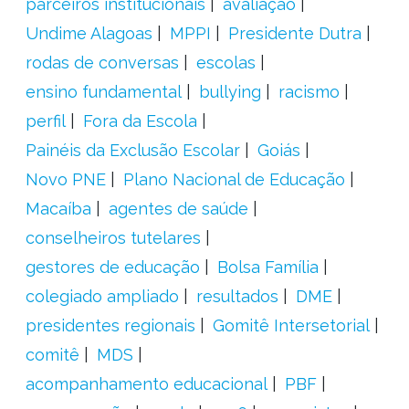
parceiros institucionais
avaliação
Undime Alagoas
MPPI
Presidente Dutra
rodas de conversas
escolas
ensino fundamental
bullying
racismo
perfil
Fora da Escola
Painéis da Exclusão Escolar
Goiás
Novo PNE
Plano Nacional de Educação
Macaíba
agentes de saúde
conselheiros tutelares
gestores de educação
Bolsa Família
colegiado ampliado
resultados
DME
presidentes regionais
Gomitê Intersetorial
comitê
MDS
acompanhamento educacional
PBF