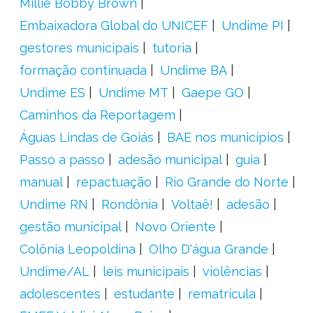
Millie Bobby Brown
Embaixadora Global do UNICEF
Undime PI
gestores municipais
tutoria
formação continuada
Undime BA
Undime ES
Undime MT
Gaepe GO
Caminhos da Reportagem
Águas Lindas de Goiás
BAE nos municípios
Passo a passo
adesão municipal
guia
manual
repactuação
Rio Grande do Norte
Undime RN
Rondônia
Voltaê!
adesão
gestão municipal
Novo Oriente
Colônia Leopoldina
Olho D'água Grande
Undime/AL
leis municipais
violências
adolescentes
estudante
rematrícula