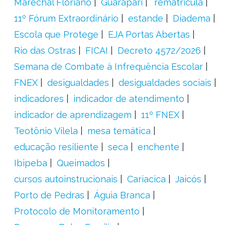
Marechal Floriano
Guarapari
´rematrícula
11º Fórum Extraordinário
estande
Diadema
Escola que Protege
EJA Portas Abertas
Rio das Ostras
FICAI
Decreto 4572/2026
Semana de Combate à Infrequência Escolar
FNEX
desigualdades
desigualdades sociais
indicadores
indicador de atendimento
indicador de aprendizagem
11º FNEX
Teotônio Vilela
mesa temática
educação resiliente
seca
enchente
Ibipeba
Queimados
cursos autoinstrucionais
Cariacica
Jaicós
Porto de Pedras
Águia Branca
Protocolo de Monitoramento