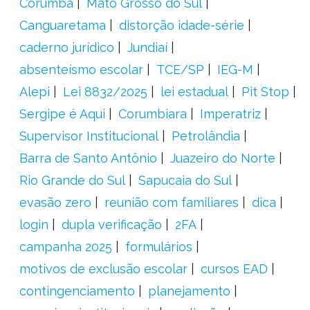
Corumbá
Mato Grosso do Sul
Canguaretama
distorção idade-série
caderno jurídico
Jundiaí
absenteísmo escolar
TCE/SP
IEG-M
Alepi
Lei 8832/2025
lei estadual
Pit Stop
Sergipe é Aqui
Corumbiara
Imperatriz
Supervisor Institucional
Petrolândia
Barra de Santo Antônio
Juazeiro do Norte
Rio Grande do Sul
Sapucaia do Sul
evasão zero
reunião com familiares
dica
login
dupla verificação
2FA
campanha 2025
formulários
motivos de exclusão escolar
cursos EAD
contingenciamento
planejamento