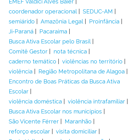
EMEF Valdici Alves Baier
coordenador operacional
SEDUC-AM
semiárido
Amazônia Legal
Proinfância
Ji-Paraná
Pacaraima
Busca Ativa Escolar pelo Brasil
Comitê Gestor
nota técnica
caderno temático
violências no território
violência
Região Metropolitana de Alagoa
Encontro de Boas Práticas da Busca Ativa
Escolar
violência doméstica
violência intrafamiliar
Busca Ativa Escolar nos municípios
São Vicente Férrer
Maranhão
reforço escolar
visita domiciliar