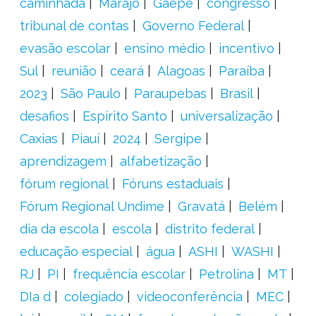
caminhada
Marajó
Gaepe
congresso
tribunal de contas
Governo Federal
evasão escolar
ensino médio
incentivo
Sul
reunião
ceará
Alagoas
Paraíba
2023
São Paulo
Paraupebas
Brasil
desafios
Espírito Santo
universalização
Caxias
Piauí
2024
Sergipe
aprendizagem
alfabetização
fórum regional
Fóruns estaduais
Fórum Regional Undime
Gravatá
Belém
dia da escola
escola
distrito federal
educação especial
água
ASHI
WASHI
RJ
PI
frequência escolar
Petrolina
MT
DIa d
colegiado
videoconferência
MEC