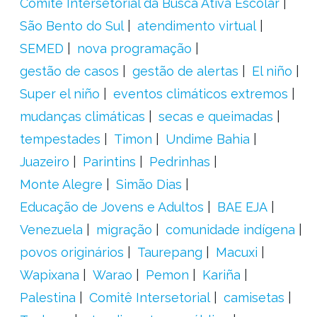
Comitê Intersetorial da Busca Ativa Escolar
São Bento do Sul
atendimento virtual
SEMED
nova programação
gestão de casos
gestão de alertas
El niño
Super el niño
eventos climáticos extremos
mudanças climáticas
secas e queimadas
tempestades
Timon
Undime Bahia
Juazeiro
Parintins
Pedrinhas
Monte Alegre
Simão Dias
Educação de Jovens e Adultos
BAE EJA
Venezuela
migração
comunidade indígena
povos originários
Taurepang
Macuxi
Wapixana
Warao
Pemon
Kariña
Palestina
Comitê Intersetorial
camisetas