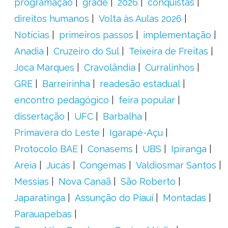
programação
grade
2026
conquistas
direitos humanos
Volta às Aulas 2026
Notícias
primeiros passos
implementação
Anadia
Cruzeiro do Sul
Teixeira de Freitas
Joca Marques
Cravolândia
Curralinhos
GRE
Barreirinha
readesão estadual
encontro pedagógico
feira popular
dissertação
UFC
Barbalha
Primavera do Leste
Igarapé-Açu
Protocolo BAE
Conasems
UBS
Ipiranga
Areia
Jucás
Congemas
Valdiosmar Santos
Messias
Nova Canaã
São Roberto
Japaratinga
Assunção do Piauí
Montadas
Parauapebas