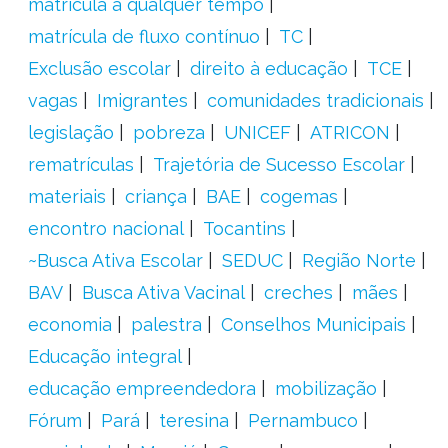
matrícula a qualquer tempo
matrícula de fluxo contínuo
TC
Exclusão escolar
direito à educação
TCE
vagas
Imigrantes
comunidades tradicionais
legislação
pobreza
UNICEF
ATRICON
rematrículas
Trajetória de Sucesso Escolar
materiais
criança
BAE
cogemas
encontro nacional
Tocantins
~Busca Ativa Escolar
SEDUC
Região Norte
BAV
Busca Ativa Vacinal
creches
mães
economia
palestra
Conselhos Municipais
Educação integral
educação empreendedora
mobilização
Fórum
Pará
teresina
Pernambuco