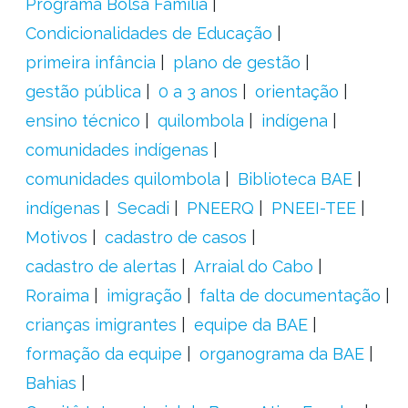
Programa Bolsa Família
Condicionalidades de Educação
primeira infância
plano de gestão
gestão pública
0 a 3 anos
orientação
ensino técnico
quilombola
indígena
comunidades indígenas
comunidades quilombola
Biblioteca BAE
indígenas
Secadi
PNEERQ
PNEEI-TEE
Motivos
cadastro de casos
cadastro de alertas
Arraial do Cabo
Roraima
imigração
falta de documentação
crianças imigrantes
equipe da BAE
formação da equipe
organograma da BAE
Bahias