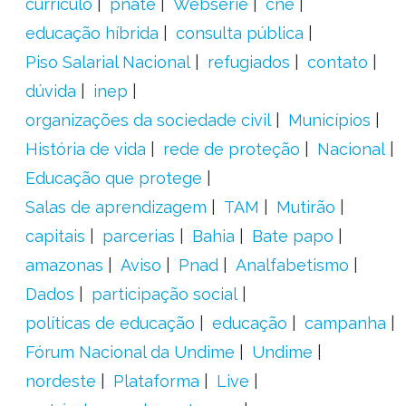
currículo
pnate
Websérie
cne
educação híbrida
consulta pública
Piso Salarial Nacional
refugiados
contato
dúvida
inep
organizações da sociedade civil
Municípios
História de vida
rede de proteção
Nacional
Educação que protege
Salas de aprendizagem
TAM
Mutirão
capitais
parcerias
Bahia
Bate papo
amazonas
Aviso
Pnad
Analfabetismo
Dados
participação social
políticas de educação
educação
campanha
Fórum Nacional da Undime
Undime
nordeste
Plataforma
Live