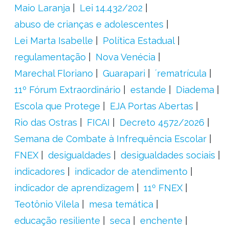
Maio Laranja
Lei 14.432/202
abuso de crianças e adolescentes
Lei Marta Isabelle
Política Estadual
regulamentação
Nova Venécia
Marechal Floriano
Guarapari
´rematrícula
11º Fórum Extraordinário
estande
Diadema
Escola que Protege
EJA Portas Abertas
Rio das Ostras
FICAI
Decreto 4572/2026
Semana de Combate à Infrequência Escolar
FNEX
desigualdades
desigualdades sociais
indicadores
indicador de atendimento
indicador de aprendizagem
11º FNEX
Teotônio Vilela
mesa temática
educação resiliente
seca
enchente