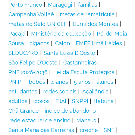
Porto Franco
Maragogi
famílias
Campanha Voltaê
metas de rematrícula
metas do Selo UNICEF
Buriti dos Montes
Pacajá
MInistério da educação
Pé-de-Meia
Sousa
ciganos
Calon
EMEF Irmã Iraídes
SEDUC/RO
Santa Luzia D'Oeste
São Felipe D'Oeste
Castanheiras
PNE 2026-2036
Lei da Escuta Protegida
PNIPI
bebês
4 anos
5 anos
alunos
estudantes
redes sociais
Açailândia
adultos
idosos
EJAI
SNPPI
Itabuna
Chã Grande
índice de abandono
rede estadual de ensino
Manaus
Santa Maria das Barreiras
creche
SNE