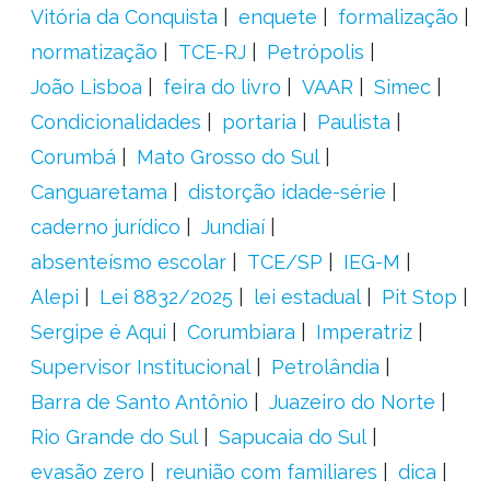
Vitória da Conquista
enquete
formalização
normatização
TCE-RJ
Petrópolis
João Lisboa
feira do livro
VAAR
Simec
Condicionalidades
portaria
Paulista
Corumbá
Mato Grosso do Sul
Canguaretama
distorção idade-série
caderno jurídico
Jundiaí
absenteísmo escolar
TCE/SP
IEG-M
Alepi
Lei 8832/2025
lei estadual
Pit Stop
Sergipe é Aqui
Corumbiara
Imperatriz
Supervisor Institucional
Petrolândia
Barra de Santo Antônio
Juazeiro do Norte
Rio Grande do Sul
Sapucaia do Sul
evasão zero
reunião com familiares
dica