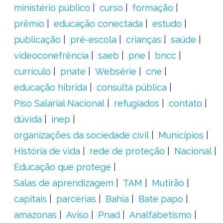
ministério público
curso
formação
prêmio
educação conectada
estudo
publicação
pré-escola
crianças
saúde
videoconefrência
saeb
pne
bncc
currículo
pnate
Websérie
cne
educação híbrida
consulta pública
Piso Salarial Nacional
refugiados
contato
dúvida
inep
organizações da sociedade civil
Municípios
História de vida
rede de proteção
Nacional
Educação que protege
Salas de aprendizagem
TAM
Mutirão
capitais
parcerias
Bahia
Bate papo
amazonas
Aviso
Pnad
Analfabetismo