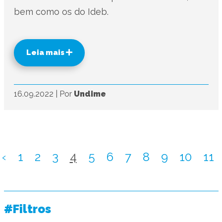
bem como os do Ideb.
Leia mais
16.09.2022
|
Por
Undime
‹
1
2
3
4
5
6
7
8
9
10
11
#Filtros