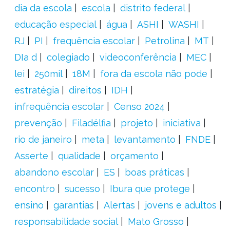
dia da escola
escola
distrito federal
educação especial
água
ASHI
WASHI
RJ
PI
frequência escolar
Petrolina
MT
DIa d
colegiado
videoconferência
MEC
lei
250mil
18M
fora da escola não pode
estratégia
direitos
IDH
infrequência escolar
Censo 2024
prevenção
Filadélfia
projeto
iniciativa
rio de janeiro
meta
levantamento
FNDE
Asserte
qualidade
orçamento
abandono escolar
ES
boas práticas
encontro
sucesso
Ibura que protege
ensino
garantias
Alertas
jovens e adultos
responsabilidade social
Mato Grosso