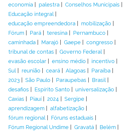
economia
palestra
Conselhos Municipais
Educação integral
educação empreendedora
mobilização
Fórum
Pará
teresina
Pernambuco
caminhada
Marajó
Gaepe
congresso
tribunal de contas
Governo Federal
evasão escolar
ensino médio
incentivo
Sul
reunião
ceará
Alagoas
Paraíba
2023
São Paulo
Paraupebas
Brasil
desafios
Espírito Santo
universalização
Caxias
Piauí
2024
Sergipe
aprendizagem
alfabetização
fórum regional
Fóruns estaduais
Fórum Regional Undime
Gravatá
Belém