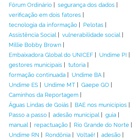
Fórum Ordinário
segurança dos dados
verificação em dois fatores
tecnologia da informação
Pelotas
Assistência Social
vulnerabilidade social
Millie Bobby Brown
Embaixadora Global do UNICEF
Undime PI
gestores municipais
tutoria
formação continuada
Undime BA
Undime ES
Undime MT
Gaepe GO
Caminhos da Reportagem
Águas Lindas de Goiás
BAE nos municípios
Passo a passo
adesão municipal
guia
manual
repactuação
Rio Grande do Norte
Undime RN
Rondônia
Voltaê!
adesão