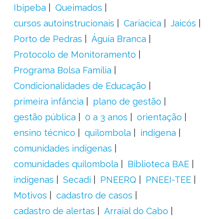
Ibipeba
Queimados
cursos autoinstrucionais
Cariacica
Jaicós
Porto de Pedras
Águia Branca
Protocolo de Monitoramento
Programa Bolsa Família
Condicionalidades de Educação
primeira infância
plano de gestão
gestão pública
0 a 3 anos
orientação
ensino técnico
quilombola
indígena
comunidades indígenas
comunidades quilombola
Biblioteca BAE
indígenas
Secadi
PNEERQ
PNEEI-TEE
Motivos
cadastro de casos
cadastro de alertas
Arraial do Cabo