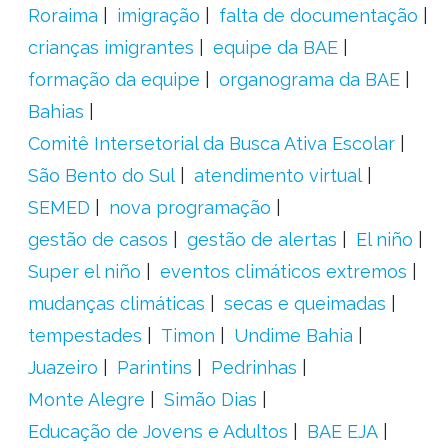
Roraima
imigração
falta de documentação
crianças imigrantes
equipe da BAE
formação da equipe
organograma da BAE
Bahias
Comitê Intersetorial da Busca Ativa Escolar
São Bento do Sul
atendimento virtual
SEMED
nova programação
gestão de casos
gestão de alertas
El niño
Super el niño
eventos climáticos extremos
mudanças climáticas
secas e queimadas
tempestades
Timon
Undime Bahia
Juazeiro
Parintins
Pedrinhas
Monte Alegre
Simão Dias
Educação de Jovens e Adultos
BAE EJA