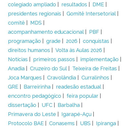
colegiado ampliado
resultados
DME
presidentes regionais
Gomitê Intersetorial
comitê
MDS
acompanhamento educacional
PBF
programação
grade
2026
conquistas
direitos humanos
Volta às Aulas 2026
Notícias
primeiros passos
implementação
Anadia
Cruzeiro do Sul
Teixeira de Freitas
Joca Marques
Cravolândia
Curralinhos
GRE
Barreirinha
readesão estadual
encontro pedagógico
feira popular
dissertação
UFC
Barbalha
Primavera do Leste
Igarapé-Açu
Protocolo BAE
Conasems
UBS
Ipiranga