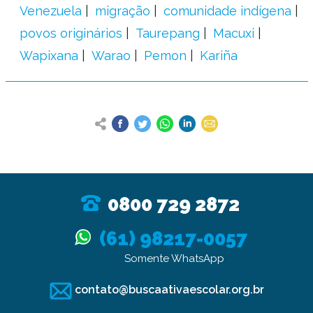
Venezuela
migração
comunidade indígena
povos originários
Taurepang
Macuxi
Wapixana
Warao
Pemon
Kariña
0800 729 2872
(61) 98217-0057
Somente WhatsApp
contato@buscaativaescolar.org.br