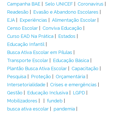
Campanha BAE
Selo UNICEF
Coronavírus
Readesão
Evasão e Abandono Escolares
EJA
Experiências
Alimentação Escolar
Censo Escolar
Conviva Educação
Curso EAD Na Prática
Estados
Educação Infantil
Busca Ativa Escolar em Pílulas
Transporte Escolar
Educação Básica
Plantão Busca Ativa Escolar
Capacitação
Pesquisa
Proteção
Orçamentária
Intersetorialidade
Crises e emergências
Gestão
Educação Inclusiva
LGPD
Mobilizadores
fundeb
busca ativa escolar
pandemia