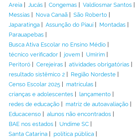
Areia
Jucás
Congemas
Valdiosmar Santos
Messias
Nova Canaã
São Roberto
Japaratinga
Assunção do Piauí
Montadas
Parauapebas
Busca Ativa Escolar no Ensino Médio
técnico verificador
jovem
Umirim
Peritoró
Cerejeiras
atividades obrigatórias
resultado sistêmico 2
Região Nordeste
Censo Escolar 2025
matrículas
crianças e adolescentes
lançamento
redes de educação
matriz de autoavaliação
Educacenso
alunos não encontrados
BAE nos estados
Undime SC
Santa Catarina
política pública