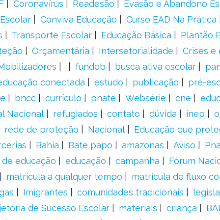
F
Coronavírus
Readesão
Evasão e Abandono Es
Escolar
Conviva Educação
Curso EAD Na Prática
s
Transporte Escolar
Educação Básica
Plantão B
teção
Orçamentária
Intersetorialidade
Crises e
Mobilizadores
fundeb
busca ativa escolar
pa
educação conectada
estudo
publicação
pré-esc
e
bncc
currículo
pnate
Websérie
cne
educ
al Nacional
refugiados
contato
dúvida
inep
o
rede de proteção
Nacional
Educação que prote
rcerias
Bahia
Bate papo
amazonas
Aviso
Pn
s de educação
educação
campanha
Fórum Naci
matrícula a qualquer tempo
matrícula de fluxo co
gas
Imigrantes
comunidades tradicionais
legisl
jetória de Sucesso Escolar
materiais
criança
BA