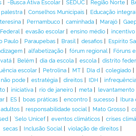
s
~Busca Ativa Escolar
SEDUC
Região Norte
B
palestra
Conselhos Municipais
Educação integra
teresina
Pernambuco
caminhada
Marajó
Gae
Federal
evasão escolar
ensino médio
incentivo
o Paulo
Paraupebas
Brasil
desafios
Espírito S
ndizagem
alfabetização
fórum regional
Fóruns e
vatá
Belém
dia da escola
escola
distrito feder
uência escolar
Petrolina
MT
DIa d
colegiado
a não pode
estratégia
direitos
IDH
infrequência
to
iniciativa
rio de janeiro
meta
levantamento
ar
ES
boas práticas
encontro
sucesso
Ibura
 adultos
responsabilidade social
Mato Grosso
c
sed
´Selo Unicef
eventos climáticos
crises climá
secas
Inclusão Social
violação de direitos