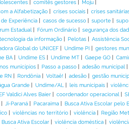
adolescentes
comitês gestores
Moju
om a Alfabetização
crises sociais
crises sanitária
 de Experiência
casos de sucesso
suporte
supo
rum Estadual
Fórum Ordinário
segurança dos da
tecnologia da informação
Pelotas
Assistência Soc
adora Global do UNICEF
Undime PI
gestores muni
me BA
Undime ES
Undime MT
Gaepe GO
Cami
nos municípios
Passo a passo
adesão municipal
e RN
Rondônia
Voltaê!
adesão
gestão municip
água Grande
Undime/AL
leis municipais
violênc
F Valdici Alves Baier
coordenador operacional
S
Ji-Paraná
Pacaraima
Busca Ativa Escolar pelo B
ico
violências no território
violência
Região Met
 Busca Ativa Escolar
violência doméstica
violênci