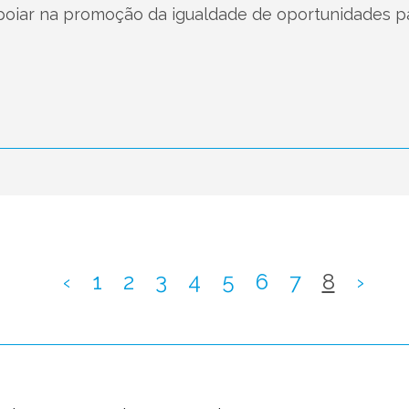
poiar na promoção da igualdade de oportunidades p
‹
1
2
3
4
5
6
7
8
›