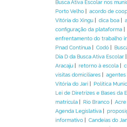
Busca Ativa Escolar nos muni
Porto Velho
acordo de coo
Vitória do Xingu
dica boa
configuração da plataforma
enfrentamento do trabalho in
Pnad Contínua
Codó
Busc
Dia D da Busca Ativa Escolar
Aracaju
retorno à escola
c
visitas domiciliares
agentes 
Vitória do Jari
Política Munic
Lei de Diretrizes e Bases da
matrícula
Rio Branco
Acre
Agenda Legislativa
proposiç
informativo
Candeias do Ja