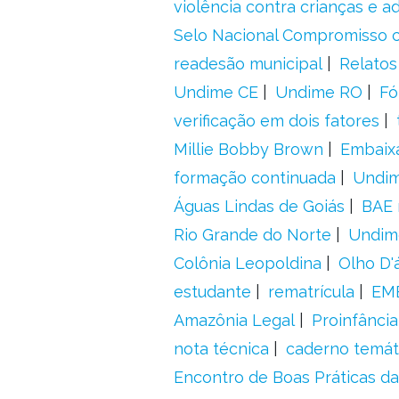
violência contra crianças e 
Selo Nacional Compromisso c
readesão municipal
Relatos
Undime CE
Undime RO
Fó
verificação em dois fatores
Millie Bobby Brown
Embaix
formação continuada
Undi
Águas Lindas de Goiás
BAE 
Rio Grande do Norte
Undim
Colônia Leopoldina
Olho D'
estudante
rematrícula
EME
Amazônia Legal
Proinfância
nota técnica
caderno temát
Encontro de Boas Práticas da