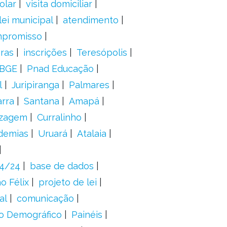
olar
visita domiciliar
lei municipal
atendimento
mpromisso
oras
inscrições
Teresópolis
IBGE
Pnad Educação
l
Juripiranga
Palmares
arra
Santana
Amapá
izagem
Curralinho
demias
Uruará
Atalaia
24/24
base de dados
o Félix
projeto de lei
al
comunicação
o Demográfico
Painéis