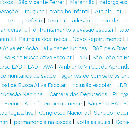
cípios
São Vicente Férrer
Maranhão
reforço esc
peração
Irauçuba
trabalho infantil
Atalaia - AL
aceite do prefeito
termo de adesão
termo de co
aniversário
enfrentamento à evasão escolar
tut
fantil
Palmeira dos Índios
Novo Repartimento
a Ativa em Ação
atividades lúdicas
BAE pelo Brasi
Dia B da Busca Ativa Escolar
Jaru
São João da B
urso EAD
EAD
AVA
Ambiente Virtual de Aprend
comunitários de saúde
agentes de combate às en
ipal de Busca Ativa Escolar
inclusão escolar
LDB
 Educação Nacional
Câmara dos Deputados
PL 23
Seduc PA
núcleo permanente
São Félix BA
Sã
ão legislativa
Congresso Nacional
Senado Feder
mari
permanência na escola
volta ás aulas
Cens