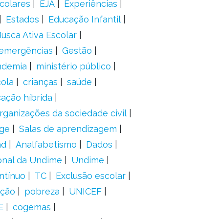
colares
EJA
Experiências
Estados
Educação Infantil
usca Ativa Escolar
 emergências
Gestão
ndemia
ministério público
ola
crianças
saúde
ação híbrida
rganizações da sociedade civil
ge
Salas de aprendizagem
ad
Analfabetismo
Dados
onal da Undime
Undime
ntínuo
TC
Exclusão escolar
ação
pobreza
UNICEF
E
cogemas