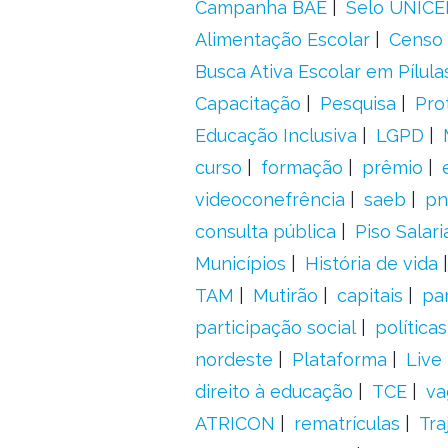
Campanha BAE
Selo UNICE
Alimentação Escolar
Censo 
Busca Ativa Escolar em Pílula
Capacitação
Pesquisa
Pro
Educação Inclusiva
LGPD
curso
formação
prêmio
videoconefrência
saeb
pn
consulta pública
Piso Salari
Municípios
História de vida
TAM
Mutirão
capitais
pa
participação social
política
nordeste
Plataforma
Live
direito à educação
TCE
va
ATRICON
rematrículas
Tra