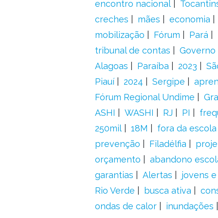
encontro nacional
Tocantin
creches
mães
economia
mobilização
Fórum
Pará
tribunal de contas
Governo 
Alagoas
Paraíba
2023
Sã
Piauí
2024
Sergipe
apre
Fórum Regional Undime
Gra
ASHI
WASHI
RJ
PI
freq
250mil
18M
fora da escol
prevenção
Filadélfia
proje
orçamento
abandono escol
garantias
Alertas
jovens e
Rio Verde
busca ativa
con
ondas de calor
inundações