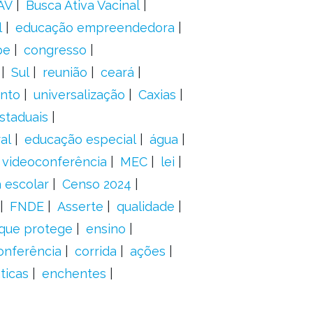
AV
Busca Ativa Vacinal
l
educação empreendedora
pe
congresso
Sul
reunião
ceará
anto
universalização
Caxias
staduais
al
educação especial
água
videoconferência
MEC
lei
 escolar
Censo 2024
FNDE
Asserte
qualidade
 que protege
ensino
onferência
corrida
ações
ticas
enchentes