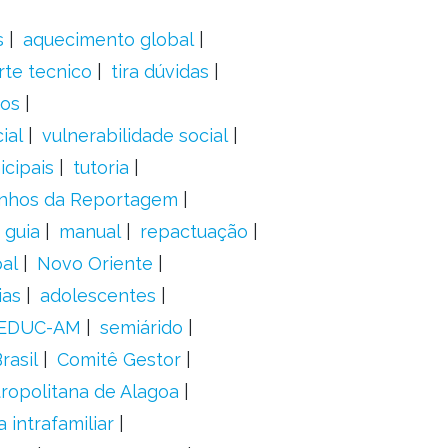
s
aquecimento global
rte tecnico
tira dúvidas
dos
ial
vulnerabilidade social
cipais
tutoria
nhos da Reportagem
guia
manual
repactuação
al
Novo Oriente
ias
adolescentes
EDUC-AM
semiárido
rasil
Comitê Gestor
ropolitana de Alagoa
a intrafamiliar