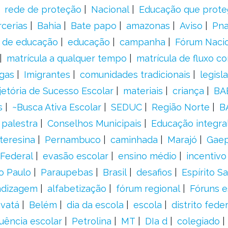
rede de proteção
Nacional
Educação que prote
rcerias
Bahia
Bate papo
amazonas
Aviso
Pn
s de educação
educação
campanha
Fórum Naci
matrícula a qualquer tempo
matrícula de fluxo co
gas
Imigrantes
comunidades tradicionais
legisl
jetória de Sucesso Escolar
materiais
criança
BA
s
~Busca Ativa Escolar
SEDUC
Região Norte
B
palestra
Conselhos Municipais
Educação integra
teresina
Pernambuco
caminhada
Marajó
Gae
Federal
evasão escolar
ensino médio
incentivo
o Paulo
Paraupebas
Brasil
desafios
Espírito S
ndizagem
alfabetização
fórum regional
Fóruns e
vatá
Belém
dia da escola
escola
distrito feder
uência escolar
Petrolina
MT
DIa d
colegiado