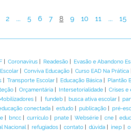
2
...
5
6
7
8
9
10
11
...
15
F
Coronavírus
Readesão
Evasão e Abandono Es
Escolar
Conviva Educação
Curso EAD Na Prática
s
Transporte Escolar
Educação Básica
Plantão B
teção
Orçamentária
Intersetorialidade
Crises e
Mobilizadores
fundeb
busca ativa escolar
pa
educação conectada
estudo
publicação
pré-esc
e
bncc
currículo
pnate
Websérie
cne
educ
al Nacional
refugiados
contato
dúvida
inep
o