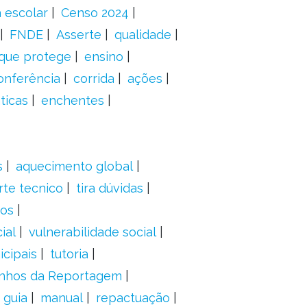
 escolar
Censo 2024
FNDE
Asserte
qualidade
 que protege
ensino
onferência
corrida
ações
ticas
enchentes
s
aquecimento global
rte tecnico
tira dúvidas
dos
ial
vulnerabilidade social
cipais
tutoria
nhos da Reportagem
guia
manual
repactuação