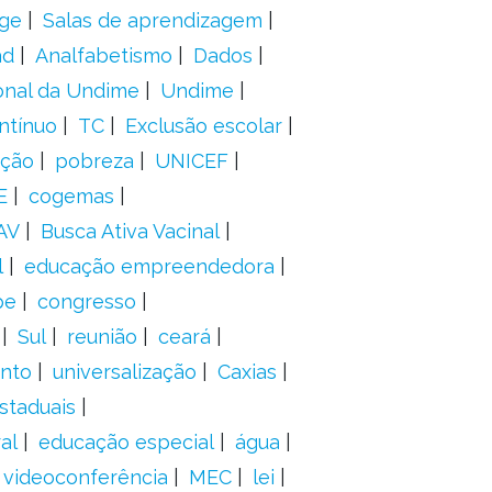
ge
Salas de aprendizagem
ad
Analfabetismo
Dados
onal da Undime
Undime
ntínuo
TC
Exclusão escolar
ação
pobreza
UNICEF
E
cogemas
AV
Busca Ativa Vacinal
l
educação empreendedora
pe
congresso
Sul
reunião
ceará
anto
universalização
Caxias
staduais
al
educação especial
água
videoconferência
MEC
lei