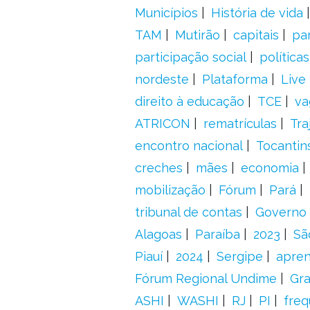
Municípios
História de vida
TAM
Mutirão
capitais
pa
participação social
política
nordeste
Plataforma
Live
direito à educação
TCE
va
ATRICON
rematrículas
Tra
encontro nacional
Tocantin
creches
mães
economia
mobilização
Fórum
Pará
tribunal de contas
Governo 
Alagoas
Paraíba
2023
Sã
Piauí
2024
Sergipe
apre
Fórum Regional Undime
Gra
ASHI
WASHI
RJ
PI
freq