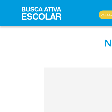
ACESS
N