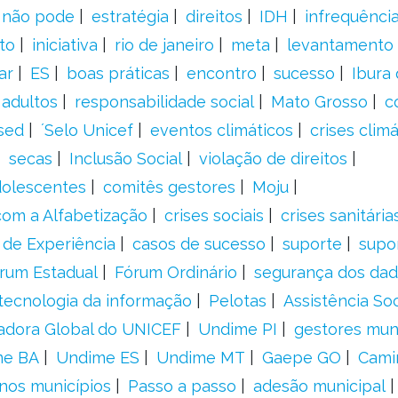
a não pode
estratégia
direitos
IDH
infrequência
to
iniciativa
rio de janeiro
meta
levantamento
ar
ES
boas práticas
encontro
sucesso
Ibura
 adultos
responsabilidade social
Mato Grosso
c
sed
´Selo Unicef
eventos climáticos
crises climá
secas
Inclusão Social
violação de direitos
adolescentes
comitês gestores
Moju
om a Alfabetização
crises sociais
crises sanitária
 de Experiência
casos de sucesso
suporte
supo
rum Estadual
Fórum Ordinário
segurança dos da
tecnologia da informação
Pelotas
Assistência Soc
adora Global do UNICEF
Undime PI
gestores muni
me BA
Undime ES
Undime MT
Gaepe GO
Cami
nos municípios
Passo a passo
adesão municipal