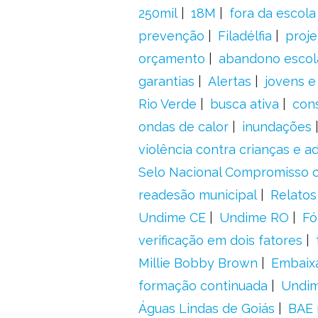
250mil
18M
fora da escol
prevenção
Filadélfia
proje
orçamento
abandono escol
garantias
Alertas
jovens e
Rio Verde
busca ativa
con
ondas de calor
inundações
violência contra crianças e 
Selo Nacional Compromisso c
readesão municipal
Relatos
Undime CE
Undime RO
Fó
verificação em dois fatores
Millie Bobby Brown
Embaix
formação continuada
Undi
Águas Lindas de Goiás
BAE 