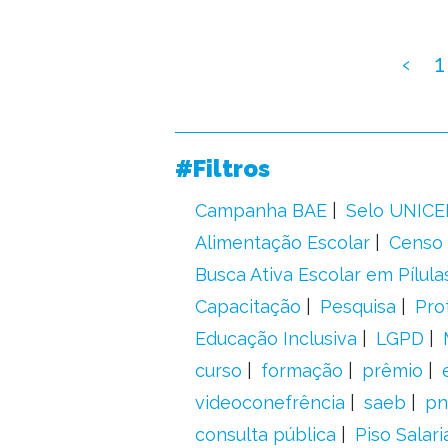
‹
1
#Filtros
Campanha BAE
Selo UNICE
Alimentação Escolar
Censo 
Busca Ativa Escolar em Pílula
Capacitação
Pesquisa
Pro
Educação Inclusiva
LGPD
curso
formação
prêmio
videoconefrência
saeb
pn
consulta pública
Piso Salari