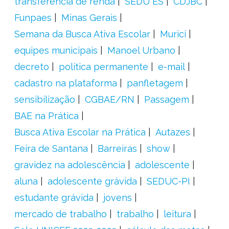
transferência de renda
SEDU ES
CDJBC
Funpaes
Minas Gerais
Semana da Busca Ativa Escolar
Murici
equipes municipais
Manoel Urbano
decreto
política permanente
e-mail
cadastro na plataforma
panfletagem
sensibilização
CGBAE/RN
Passagem
BAE na Prática
Busca Ativa Escolar na Prática
Autazes
Feira de Santana
Barreiras
show
gravidez na adolescência
adolescente
aluna
adolescente grávida
SEDUC-PI
estudante grávida
jovens
mercado de trabalho
trabalho
leitura