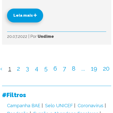
Leia mais
20.07.2022
|
Por
Undime
‹
1
2
3
4
5
6
7
8
...
19
20
#Filtros
Campanha BAE
Selo UNICEF
Coronavírus