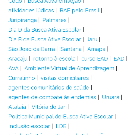
Codó
Busca Ativa em Ação
atividades lúdicas
BAE pelo Brasil
Juripiranga
Palmares
Dia D da Busca Ativa Escolar
Dia B da Busca Ativa Escolar
Jaru
São João da Barra
Santana
Amapá
Aracaju
retorno à escola
curso EAD
EAD
AVA
Ambiente Virtual de Aprendizagem
Curralinho
visitas domiciliares
agentes comunitários de saúde
agentes de combate às endemias
Uruará
Atalaia
Vitória do Jari
Política Municipal de Busca Ativa Escolar
inclusão escolar
LDB