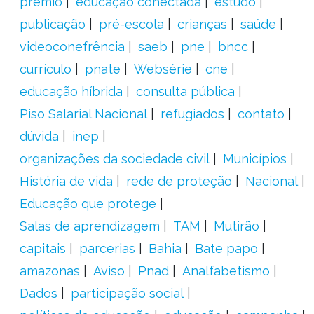
prêmio
educação conectada
estudo
publicação
pré-escola
crianças
saúde
videoconefrência
saeb
pne
bncc
currículo
pnate
Websérie
cne
educação híbrida
consulta pública
Piso Salarial Nacional
refugiados
contato
dúvida
inep
organizações da sociedade civil
Municípios
História de vida
rede de proteção
Nacional
Educação que protege
Salas de aprendizagem
TAM
Mutirão
capitais
parcerias
Bahia
Bate papo
amazonas
Aviso
Pnad
Analfabetismo
Dados
participação social