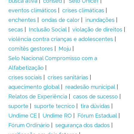
busca ativa
consed
´Selo Unicef
eventos climáticos
crises climáticas
enchentes
ondas de calor
inundações
secas
Inclusão Social
violação de direitos
violência contra crianças e adolescentes
comitês gestores
Moju
Selo Nacional Compromisso com a
Alfabetização
crises sociais
crises sanitárias
aquecimento global
readesão municipal
Relatos de Experiência
casos de sucesso
suporte
suporte tecnico
tira dúvidas
Undime CE
Undime RO
Fórum Estadual
Fórum Ordinário
segurança dos dados