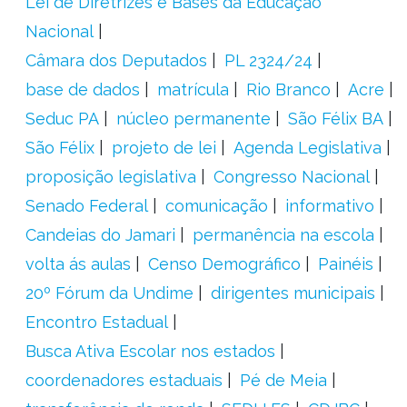
Lei de Diretrizes e Bases da Educação
Nacional
Câmara dos Deputados
PL 2324/24
base de dados
matrícula
Rio Branco
Acre
Seduc PA
núcleo permanente
São Félix BA
São Félix
projeto de lei
Agenda Legislativa
proposição legislativa
Congresso Nacional
Senado Federal
comunicação
informativo
Candeias do Jamari
permanência na escola
volta ás aulas
Censo Demográfico
Painéis
20º Fórum da Undime
dirigentes municipais
Encontro Estadual
Busca Ativa Escolar nos estados
coordenadores estaduais
Pé de Meia