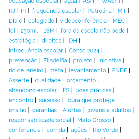
educação especial
água
ASHI
WASHI
RJ
PI
frequência escolar
Petrolina
MT
DIa d
colegiado
videoconferência
MEC
lei
250mil
18M
fora da escola não pode
estratégia
direitos
IDH
infrequência escolar
Censo 2024
prevenção
Filadélfia
projeto
iniciativa
rio de janeiro
meta
levantamento
FNDE
Asserte
qualidade
orçamento
abandono escolar
ES
boas práticas
encontro
sucesso
Ibura que protege
ensino
garantias
Alertas
jovens e adultos
responsabilidade social
Mato Grosso
conferência
corrida
ações
Rio Verde