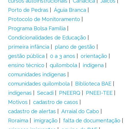
cursos autoinstrucionais
Cariacica
Jaicós
Porto de Pedras
Águia Branca
Protocolo de Monitoramento
Programa Bolsa Família
Condicionalidades de Educação
primeira infância
plano de gestão
gestão pública
0 a 3 anos
orientação
ensino técnico
quilombola
indígena
comunidades indígenas
comunidades quilombola
Biblioteca BAE
indígenas
Secadi
PNEERQ
PNEEI-TEE
Motivos
cadastro de casos
cadastro de alertas
Arraial do Cabo
Roraima
imigração
falta de documentação