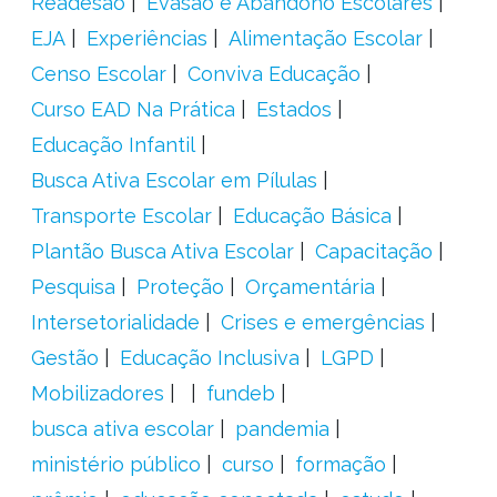
Readesão
Evasão e Abandono Escolares
EJA
Experiências
Alimentação Escolar
Censo Escolar
Conviva Educação
Curso EAD Na Prática
Estados
Educação Infantil
Busca Ativa Escolar em Pílulas
Transporte Escolar
Educação Básica
Plantão Busca Ativa Escolar
Capacitação
Pesquisa
Proteção
Orçamentária
Intersetorialidade
Crises e emergências
Gestão
Educação Inclusiva
LGPD
Mobilizadores
fundeb
busca ativa escolar
pandemia
ministério público
curso
formação