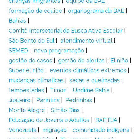
crianças imigrantes
equipe da BAE
formação da equipe
organograma da BAE
Bahias
Comitê Intersetorial da Busca Ativa Escolar
São Bento do Sul
atendimento virtual
SEMED
nova programação
gestão de casos
gestão de alertas
El niño
Super el niño
eventos climáticos extremos
mudanças climáticas
secas e queimadas
tempestades
Timon
Undime Bahia
Juazeiro
Parintins
Pedrinhas
Monte Alegre
Simão Dias
Educação de Jovens e Adultos
BAE EJA
Venezuela
migração
comunidade indígena