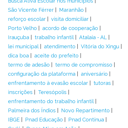
Busca Ativa Escolar nos municípios
São Vicente Férrer
Maranhão
reforço escolar
visita domiciliar
Porto Velho
acordo de cooperação
Irauçuba
trabalho infantil
Atalaia - AL
lei municipal
atendimento
Vitória do Xingu
dica boa
aceite do prefeito
termo de adesão
termo de compromisso
configuração da plataforma
aniversário
enfrentamento à evasão escolar
tutoras
inscrições
Teresópolis
enfrentamento do trabalho infantil
Palmeira dos Índios
Novo Repartimento
IBGE
Pnad Educação
Pnad Contínua