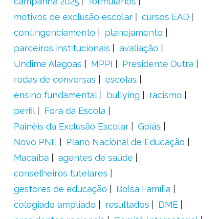
campanha 2025
formulários
motivos de exclusão escolar
cursos EAD
contingenciamento
planejamento
parceiros institucionais
avaliação
Undime Alagoas
MPPI
Presidente Dutra
rodas de conversas
escolas
ensino fundamental
bullying
racismo
perfil
Fora da Escola
Painéis da Exclusão Escolar
Goiás
Novo PNE
Plano Nacional de Educação
Macaíba
agentes de saúde
conselheiros tutelares
gestores de educação
Bolsa Família
colegiado ampliado
resultados
DME