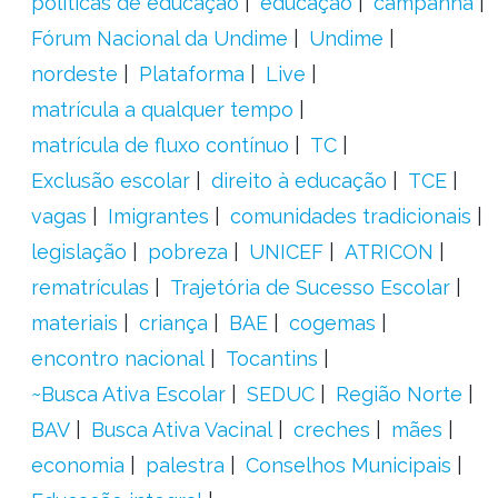
políticas de educação
educação
campanha
Fórum Nacional da Undime
Undime
nordeste
Plataforma
Live
matrícula a qualquer tempo
matrícula de fluxo contínuo
TC
Exclusão escolar
direito à educação
TCE
vagas
Imigrantes
comunidades tradicionais
legislação
pobreza
UNICEF
ATRICON
rematrículas
Trajetória de Sucesso Escolar
materiais
criança
BAE
cogemas
encontro nacional
Tocantins
~Busca Ativa Escolar
SEDUC
Região Norte
BAV
Busca Ativa Vacinal
creches
mães
economia
palestra
Conselhos Municipais