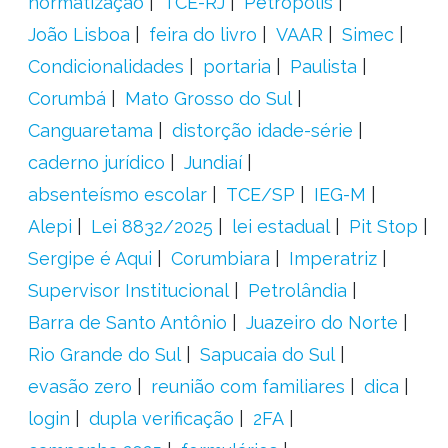
normatização
TCE-RJ
Petrópolis
João Lisboa
feira do livro
VAAR
Simec
Condicionalidades
portaria
Paulista
Corumbá
Mato Grosso do Sul
Canguaretama
distorção idade-série
caderno jurídico
Jundiaí
absenteísmo escolar
TCE/SP
IEG-M
Alepi
Lei 8832/2025
lei estadual
Pit Stop
Sergipe é Aqui
Corumbiara
Imperatriz
Supervisor Institucional
Petrolândia
Barra de Santo Antônio
Juazeiro do Norte
Rio Grande do Sul
Sapucaia do Sul
evasão zero
reunião com familiares
dica
login
dupla verificação
2FA