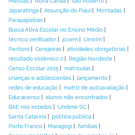
Messias
Nova Canaã
São Roberto
Japaratinga
Assunção do Piauí
Montadas
Parauapebas
Busca Ativa Escolar no Ensino Médio
técnico verificador
jovem
Umirim
Peritoró
Cerejeiras
atividades obrigatórias
resultado sistêmico 2
Região Nordeste
Censo Escolar 2025
matrículas
crianças e adolescentes
lançamento
redes de educação
matriz de autoavaliação
Educacenso
alunos não encontrados
BAE nos estados
Undime SC
Santa Catarina
política pública
Porto Franco
Maragogi
famílias