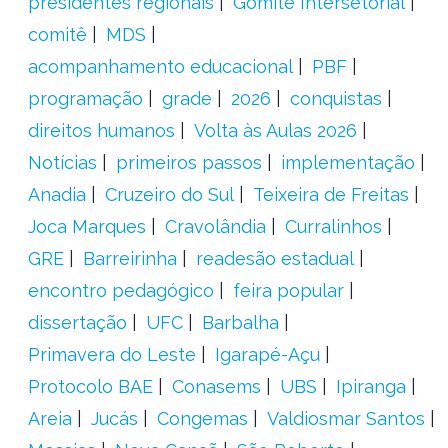
presidentes regionais
Gomitê Intersetorial
comitê
MDS
acompanhamento educacional
PBF
programação
grade
2026
conquistas
direitos humanos
Volta às Aulas 2026
Notícias
primeiros passos
implementação
Anadia
Cruzeiro do Sul
Teixeira de Freitas
Joca Marques
Cravolândia
Curralinhos
GRE
Barreirinha
readesão estadual
encontro pedagógico
feira popular
dissertação
UFC
Barbalha
Primavera do Leste
Igarapé-Açu
Protocolo BAE
Conasems
UBS
Ipiranga
Areia
Jucás
Congemas
Valdiosmar Santos