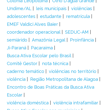
Colônia Leopoldina
Olho D'água Grande
Undime/AL
leis municipais
violências
adolescentes
estudante
rematrícula
EMEF Valdici Alves Baier
coordenador operacional
SEDUC-AM
semiárido
Amazônia Legal
Proinfância
Ji-Paraná
Pacaraima
Busca Ativa Escolar pelo Brasil
Comitê Gestor
nota técnica
caderno temático
violências no território
violência
Região Metropolitana de Alagoa
Encontro de Boas Práticas da Busca Ativa
Escolar
violência doméstica
violência intrafamiliar