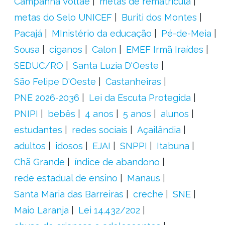
Campanha Voltaê
metas de rematrícula
metas do Selo UNICEF
Buriti dos Montes
Pacajá
MInistério da educação
Pé-de-Meia
Sousa
ciganos
Calon
EMEF Irmã Iraídes
SEDUC/RO
Santa Luzia D'Oeste
São Felipe D'Oeste
Castanheiras
PNE 2026-2036
Lei da Escuta Protegida
PNIPI
bebês
4 anos
5 anos
alunos
estudantes
redes sociais
Açailândia
adultos
idosos
EJAI
SNPPI
Itabuna
Chã Grande
índice de abandono
rede estadual de ensino
Manaus
Santa Maria das Barreiras
creche
SNE
Maio Laranja
Lei 14.432/202