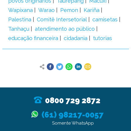
povos originários
Taurepang
Macuxi
Wapixana
Warao
Pemon
Kariña
Palestina
Comitê Intersetorial
camisetas
Tanhaçu
atendimento ao público
educação financeira
cidadania
tutorias
0800 729 2872
(61) 98217-0057
Somente WhatsApp