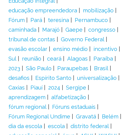
Educação integral
educação empreendedora
mobilização
Fórum
Pará
teresina
Pernambuco
caminhada
Marajó
Gaepe
congresso
tribunal de contas
Governo Federal
evasão escolar
ensino médio
incentivo
Sul
reunião
ceará
Alagoas
Paraíba
2023
São Paulo
Paraupebas
Brasil
desafios
Espírito Santo
universalização
Caxias
Piauí
2024
Sergipe
aprendizagem
alfabetização
fórum regional
Fóruns estaduais
Fórum Regional Undime
Gravatá
Belém
dia da escola
escola
distrito federal