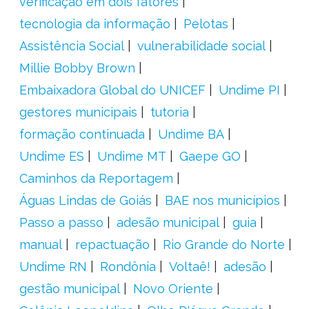
verificação em dois fatores
tecnologia da informação
Pelotas
Assistência Social
vulnerabilidade social
Millie Bobby Brown
Embaixadora Global do UNICEF
Undime PI
gestores municipais
tutoria
formação continuada
Undime BA
Undime ES
Undime MT
Gaepe GO
Caminhos da Reportagem
Águas Lindas de Goiás
BAE nos municípios
Passo a passo
adesão municipal
guia
manual
repactuação
Rio Grande do Norte
Undime RN
Rondônia
Voltaê!
adesão
gestão municipal
Novo Oriente