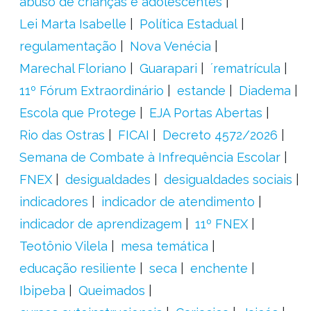
abuso de crianças e adolescentes
Lei Marta Isabelle
Política Estadual
regulamentação
Nova Venécia
Marechal Floriano
Guarapari
´rematrícula
11º Fórum Extraordinário
estande
Diadema
Escola que Protege
EJA Portas Abertas
Rio das Ostras
FICAI
Decreto 4572/2026
Semana de Combate à Infrequência Escolar
FNEX
desigualdades
desigualdades sociais
indicadores
indicador de atendimento
indicador de aprendizagem
11º FNEX
Teotônio Vilela
mesa temática
educação resiliente
seca
enchente
Ibipeba
Queimados