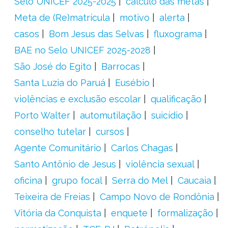
Selo UNICEF 2025-2025
cálculo das metas
Meta de (Re)matrícula
motivo
alerta
casos
Bom Jesus das Selvas
fluxograma
BAE no Selo UNICEF 2025-2028
São José do Egito
Barrocas
Santa Luzia do Paruá
Eusébio
violências e exclusão escolar
qualificação
Porto Walter
automutilação
suicídio
conselho tutelar
cursos
Agente Comunitário
Carlos Chagas
Santo Antônio de Jesus
violência sexual
oficina
grupo focal
Serra do Mel
Caucaia
Teixeira de Freias
Campo Novo de Rondônia
Vitória da Conquista
enquete
formalização