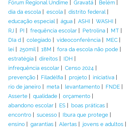
Fórum Regional Undime
Gravatá
Belém
dia da escola
escola
distrito federal
educação especial
água
ASHI
WASHI
RJ
PI
frequência escolar
Petrolina
MT
DIa d
colegiado
videoconferência
MEC
lei
250mil
18M
fora da escola não pode
estratégia
direitos
IDH
infrequência escolar
Censo 2024
prevenção
Filadélfia
projeto
iniciativa
rio de janeiro
meta
levantamento
FNDE
Asserte
qualidade
orçamento
abandono escolar
ES
boas práticas
encontro
sucesso
Ibura que protege
ensino
garantias
Alertas
jovens e adultos