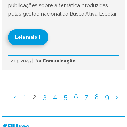
publicações sobre a temática produzidas
pelas gestão nacional da Busca Ativa Escolar
Leia mais
22.09.2025
|
Por
Comunicação
‹
1
2
3
4
5
6
7
8
9
›
#Filtros