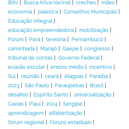
BAV
Busca Ativa Vacinal
creches
mães
economia
palestra
Conselhos Municipais
Educação integral
educação empreendedora
mobilização
Fórum
Pará
teresina
Pernambuco
caminhada
Marajó
Gaepe
congresso
tribunal de contas
Governo Federal
evasão escolar
ensino médio
incentivo
Sul
reunião
ceará
Alagoas
Paraíba
2023
São Paulo
Paraupebas
Brasil
desafios
Espírito Santo
universalização
Caxias
Piauí
2024
Sergipe
aprendizagem
alfabetização
fórum regional
Fóruns estaduais