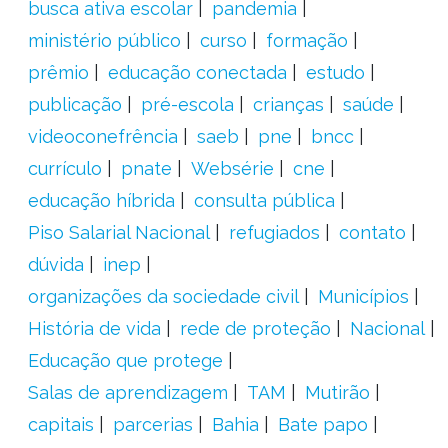
busca ativa escolar
pandemia
ministério público
curso
formação
prêmio
educação conectada
estudo
publicação
pré-escola
crianças
saúde
videoconefrência
saeb
pne
bncc
currículo
pnate
Websérie
cne
educação híbrida
consulta pública
Piso Salarial Nacional
refugiados
contato
dúvida
inep
organizações da sociedade civil
Municípios
História de vida
rede de proteção
Nacional
Educação que protege
Salas de aprendizagem
TAM
Mutirão
capitais
parcerias
Bahia
Bate papo