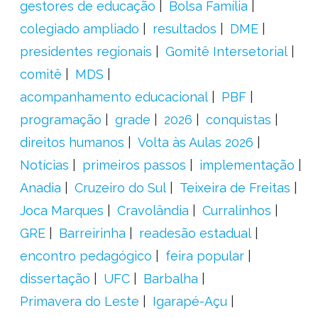
gestores de educação
Bolsa Família
colegiado ampliado
resultados
DME
presidentes regionais
Gomitê Intersetorial
comitê
MDS
acompanhamento educacional
PBF
programação
grade
2026
conquistas
direitos humanos
Volta às Aulas 2026
Notícias
primeiros passos
implementação
Anadia
Cruzeiro do Sul
Teixeira de Freitas
Joca Marques
Cravolândia
Curralinhos
GRE
Barreirinha
readesão estadual
encontro pedagógico
feira popular
dissertação
UFC
Barbalha
Primavera do Leste
Igarapé-Açu