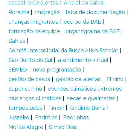
cadastro de alertas
Arraial do Cabo
Roraima
imigração
falta de documentação
crianças imigrantes
equipe da BAE
formação da equipe
organograma da BAE
Bahias
Comitê Intersetorial da Busca Ativa Escolar
São Bento do Sul
atendimento virtual
SEMED
nova programação
gestão de casos
gestão de alertas
El niño
Super el niño
eventos climáticos extremos
mudanças climáticas
secas e queimadas
tempestades
Timon
Undime Bahia
Juazeiro
Parintins
Pedrinhas
Monte Alegre
Simão Dias