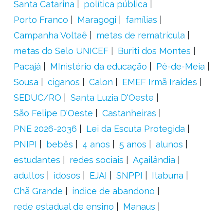
Santa Catarina
política pública
Porto Franco
Maragogi
famílias
Campanha Voltaê
metas de rematrícula
metas do Selo UNICEF
Buriti dos Montes
Pacajá
MInistério da educação
Pé-de-Meia
Sousa
ciganos
Calon
EMEF Irmã Iraídes
SEDUC/RO
Santa Luzia D'Oeste
São Felipe D'Oeste
Castanheiras
PNE 2026-2036
Lei da Escuta Protegida
PNIPI
bebês
4 anos
5 anos
alunos
estudantes
redes sociais
Açailândia
adultos
idosos
EJAI
SNPPI
Itabuna
Chã Grande
índice de abandono
rede estadual de ensino
Manaus