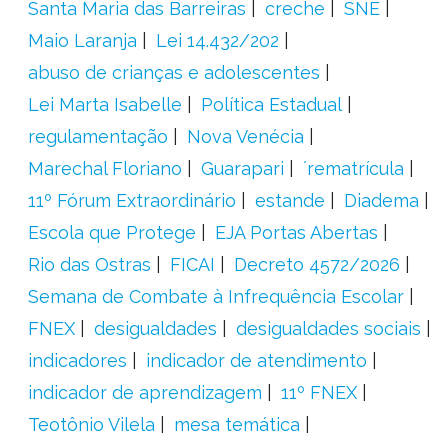
Santa Maria das Barreiras
creche
SNE
Maio Laranja
Lei 14.432/202
abuso de crianças e adolescentes
Lei Marta Isabelle
Política Estadual
regulamentação
Nova Venécia
Marechal Floriano
Guarapari
´rematrícula
11º Fórum Extraordinário
estande
Diadema
Escola que Protege
EJA Portas Abertas
Rio das Ostras
FICAI
Decreto 4572/2026
Semana de Combate à Infrequência Escolar
FNEX
desigualdades
desigualdades sociais
indicadores
indicador de atendimento
indicador de aprendizagem
11º FNEX
Teotônio Vilela
mesa temática