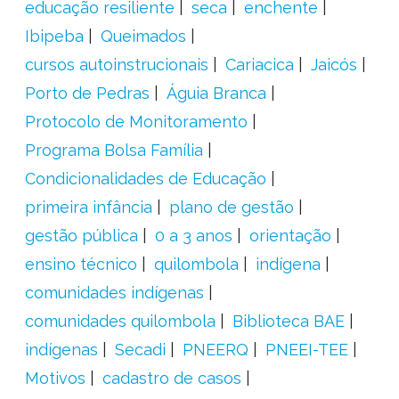
educação resiliente
seca
enchente
Ibipeba
Queimados
cursos autoinstrucionais
Cariacica
Jaicós
Porto de Pedras
Águia Branca
Protocolo de Monitoramento
Programa Bolsa Família
Condicionalidades de Educação
primeira infância
plano de gestão
gestão pública
0 a 3 anos
orientação
ensino técnico
quilombola
indígena
comunidades indígenas
comunidades quilombola
Biblioteca BAE
indígenas
Secadi
PNEERQ
PNEEI-TEE
Motivos
cadastro de casos