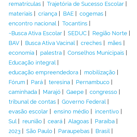
rematrículas
Trajetória de Sucesso Escolar
materiais
criança
BAE
cogemas
encontro nacional
Tocantins
~Busca Ativa Escolar
SEDUC
Região Norte
BAV
Busca Ativa Vacinal
creches
mães
economia
palestra
Conselhos Municipais
Educação integral
educação empreendedora
mobilização
Fórum
Pará
teresina
Pernambuco
caminhada
Marajó
Gaepe
congresso
tribunal de contas
Governo Federal
evasão escolar
ensino médio
incentivo
Sul
reunião
ceará
Alagoas
Paraíba
2023
São Paulo
Paraupebas
Brasil