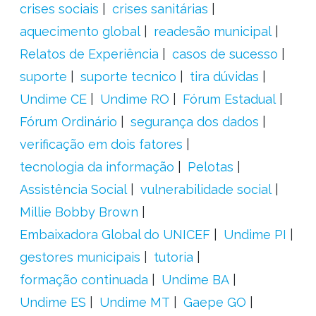
crises sociais
crises sanitárias
aquecimento global
readesão municipal
Relatos de Experiência
casos de sucesso
suporte
suporte tecnico
tira dúvidas
Undime CE
Undime RO
Fórum Estadual
Fórum Ordinário
segurança dos dados
verificação em dois fatores
tecnologia da informação
Pelotas
Assistência Social
vulnerabilidade social
Millie Bobby Brown
Embaixadora Global do UNICEF
Undime PI
gestores municipais
tutoria
formação continuada
Undime BA
Undime ES
Undime MT
Gaepe GO