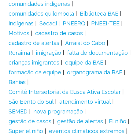
comunidades indígenas
comunidades quilombola
Biblioteca BAE
indígenas
Secadi
PNEERQ
PNEEI-TEE
Motivos
cadastro de casos
cadastro de alertas
Arraial do Cabo
Roraima
imigração
falta de documentação
crianças imigrantes
equipe da BAE
formação da equipe
organograma da BAE
Bahias
Comitê Intersetorial da Busca Ativa Escolar
São Bento do Sul
atendimento virtual
SEMED
nova programação
gestão de casos
gestão de alertas
El niño
Super el niño
eventos climáticos extremos