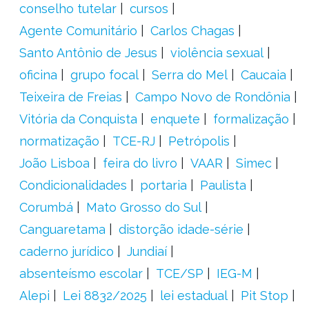
conselho tutelar
cursos
Agente Comunitário
Carlos Chagas
Santo Antônio de Jesus
violência sexual
oficina
grupo focal
Serra do Mel
Caucaia
Teixeira de Freias
Campo Novo de Rondônia
Vitória da Conquista
enquete
formalização
normatização
TCE-RJ
Petrópolis
João Lisboa
feira do livro
VAAR
Simec
Condicionalidades
portaria
Paulista
Corumbá
Mato Grosso do Sul
Canguaretama
distorção idade-série
caderno jurídico
Jundiaí
absenteísmo escolar
TCE/SP
IEG-M
Alepi
Lei 8832/2025
lei estadual
Pit Stop