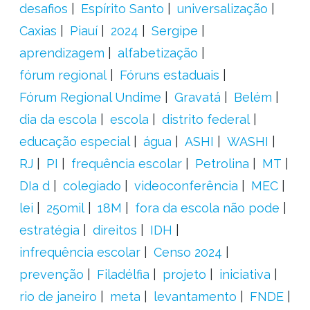
desafios
Espírito Santo
universalização
Caxias
Piauí
2024
Sergipe
aprendizagem
alfabetização
fórum regional
Fóruns estaduais
Fórum Regional Undime
Gravatá
Belém
dia da escola
escola
distrito federal
educação especial
água
ASHI
WASHI
RJ
PI
frequência escolar
Petrolina
MT
DIa d
colegiado
videoconferência
MEC
lei
250mil
18M
fora da escola não pode
estratégia
direitos
IDH
infrequência escolar
Censo 2024
prevenção
Filadélfia
projeto
iniciativa
rio de janeiro
meta
levantamento
FNDE