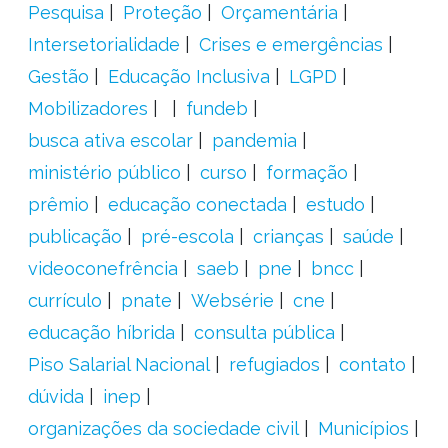
Pesquisa
Proteção
Orçamentária
Intersetorialidade
Crises e emergências
Gestão
Educação Inclusiva
LGPD
Mobilizadores
fundeb
busca ativa escolar
pandemia
ministério público
curso
formação
prêmio
educação conectada
estudo
publicação
pré-escola
crianças
saúde
videoconefrência
saeb
pne
bncc
currículo
pnate
Websérie
cne
educação híbrida
consulta pública
Piso Salarial Nacional
refugiados
contato
dúvida
inep
organizações da sociedade civil
Municípios