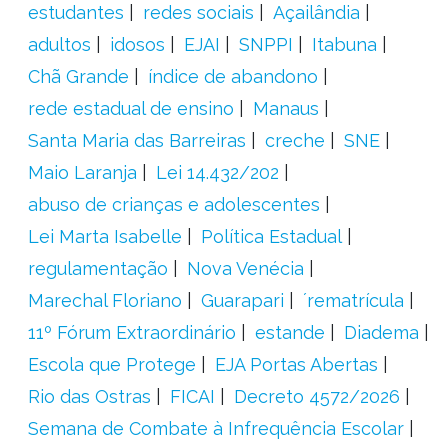
estudantes
redes sociais
Açailândia
adultos
idosos
EJAI
SNPPI
Itabuna
Chã Grande
índice de abandono
rede estadual de ensino
Manaus
Santa Maria das Barreiras
creche
SNE
Maio Laranja
Lei 14.432/202
abuso de crianças e adolescentes
Lei Marta Isabelle
Política Estadual
regulamentação
Nova Venécia
Marechal Floriano
Guarapari
´rematrícula
11º Fórum Extraordinário
estande
Diadema
Escola que Protege
EJA Portas Abertas
Rio das Ostras
FICAI
Decreto 4572/2026
Semana de Combate à Infrequência Escolar