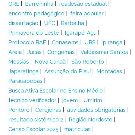
GRE
Barreirinha
readesão estadual
encontro pedagógico
feira popular
dissertação
UFC
Barbalha
Primavera do Leste
Igarapé-Açu
Protocolo BAE
Conasems
UBS
Ipiranga
Areia
Jucás
Congemas
Valdiosmar Santos
Messias
Nova Canaã
São Roberto
Japaratinga
Assunção do Piauí
Montadas
Parauapebas
Busca Ativa Escolar no Ensino Médio
técnico verificador
jovem
Umirim
Peritoró
Cerejeiras
atividades obrigatórias
resultado sistêmico 2
Região Nordeste
Censo Escolar 2025
matrículas