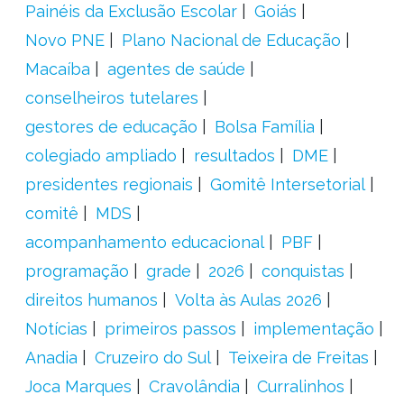
Painéis da Exclusão Escolar
Goiás
Novo PNE
Plano Nacional de Educação
Macaíba
agentes de saúde
conselheiros tutelares
gestores de educação
Bolsa Família
colegiado ampliado
resultados
DME
presidentes regionais
Gomitê Intersetorial
comitê
MDS
acompanhamento educacional
PBF
programação
grade
2026
conquistas
direitos humanos
Volta às Aulas 2026
Notícias
primeiros passos
implementação
Anadia
Cruzeiro do Sul
Teixeira de Freitas
Joca Marques
Cravolândia
Curralinhos