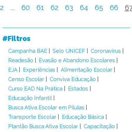
2
...
60
61
62
63
64
65
66
6
#Filtros
Campanha BAE
Selo UNICEF
Coronavírus
Readesão
Evasão e Abandono Escolares
EJA
Experiências
Alimentação Escolar
Censo Escolar
Conviva Educação
Curso EAD Na Prática
Estados
Educação Infantil
Busca Ativa Escolar em Pílulas
Transporte Escolar
Educação Básica
Plantão Busca Ativa Escolar
Capacitação