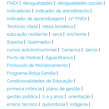
FNEX
desigualdades
desigualdades sociais
indicadores
indicador de atendimento
indicador de aprendizagem
11º FNEX
Teotônio Vilela
mesa temática
educação resiliente
seca
enchente
Ibipeba
Queimados
cursos autoinstrucionais
Cariacica
Jaicós
Porto de Pedras
Águia Branca
Protocolo de Monitoramento
Programa Bolsa Família
Condicionalidades de Educação
primeira infância
plano de gestão
gestão pública
0 a 3 anos
orientação
ensino técnico
quilombola
indígena