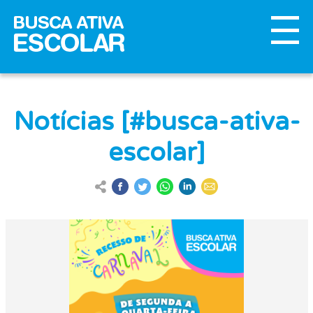
Notícias [#busca-ativa-
escolar]