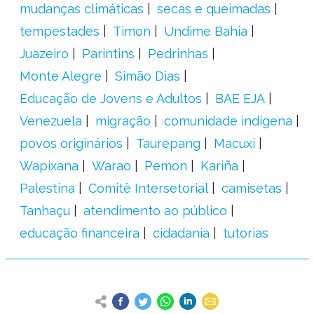
mudanças climáticas
secas e queimadas
tempestades
Timon
Undime Bahia
Juazeiro
Parintins
Pedrinhas
Monte Alegre
Simão Dias
Educação de Jovens e Adultos
BAE EJA
Venezuela
migração
comunidade indígena
povos originários
Taurepang
Macuxi
Wapixana
Warao
Pemon
Kariña
Palestina
Comitê Intersetorial
camisetas
Tanhaçu
atendimento ao público
educação financeira
cidadania
tutorias