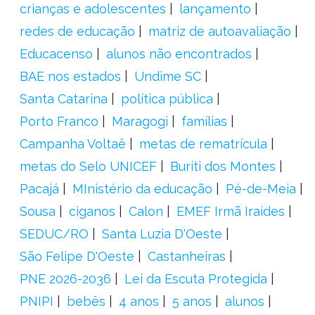
crianças e adolescentes
lançamento
redes de educação
matriz de autoavaliação
Educacenso
alunos não encontrados
BAE nos estados
Undime SC
Santa Catarina
política pública
Porto Franco
Maragogi
famílias
Campanha Voltaê
metas de rematrícula
metas do Selo UNICEF
Buriti dos Montes
Pacajá
MInistério da educação
Pé-de-Meia
Sousa
ciganos
Calon
EMEF Irmã Iraídes
SEDUC/RO
Santa Luzia D'Oeste
São Felipe D'Oeste
Castanheiras
PNE 2026-2036
Lei da Escuta Protegida
PNIPI
bebês
4 anos
5 anos
alunos