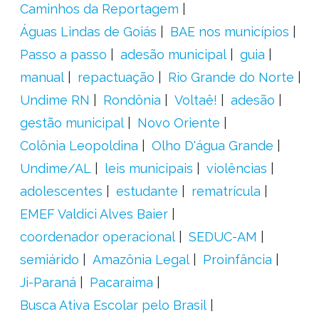
Caminhos da Reportagem
Águas Lindas de Goiás
BAE nos municípios
Passo a passo
adesão municipal
guia
manual
repactuação
Rio Grande do Norte
Undime RN
Rondônia
Voltaê!
adesão
gestão municipal
Novo Oriente
Colônia Leopoldina
Olho D'água Grande
Undime/AL
leis municipais
violências
adolescentes
estudante
rematrícula
EMEF Valdici Alves Baier
coordenador operacional
SEDUC-AM
semiárido
Amazônia Legal
Proinfância
Ji-Paraná
Pacaraima
Busca Ativa Escolar pelo Brasil