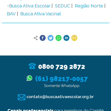
~Busca Ativa Escolar
SEDUC
Região Norte
BAV
Busca Ativa Vacinal
0800 729 2872
(61) 98217-0057
Somente WhatsApp
contato@buscaativaescolar.org.br
Canais preferenciais
para membros do Comitê