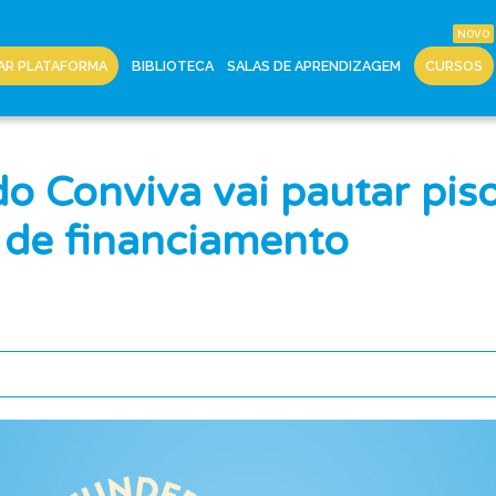
AR PLATAFORMA
BIBLIOTECA
SALAS DE APRENDIZAGEM
CURSOS
o Conviva vai pautar piso
de financiamento