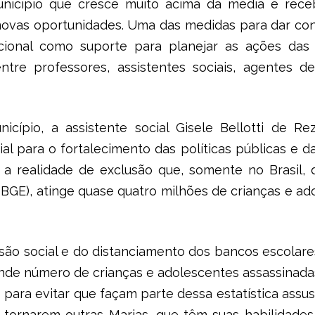
icípio que cresce muito acima da média e receb
 novas oportunidades. Uma das medidas para dar con
ional como suporte para planejar as ações da
entre professores, assistentes sociais, agentes 
nicípio, a assistente social Gisele Bellotti de 
al para o fortalecimento das políticas públicas e d
r a realidade de exclusão que, somente no Brasil,
a (IBGE), atinge quase quatro milhões de crianças e a
são social e do distanciamento dos bancos escolare
nde número de crianças e adolescentes assassinadas
 para evitar que façam parte dessa estatística ass
e tornarem outras Marias, que têm suas habilidade