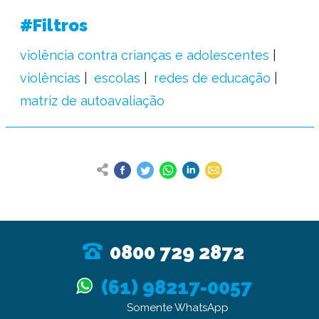
#Filtros
violência contra crianças e adolescentes
violências
escolas
redes de educação
matriz de autoavaliação
0800 729 2872
(61) 98217-0057
Somente WhatsApp