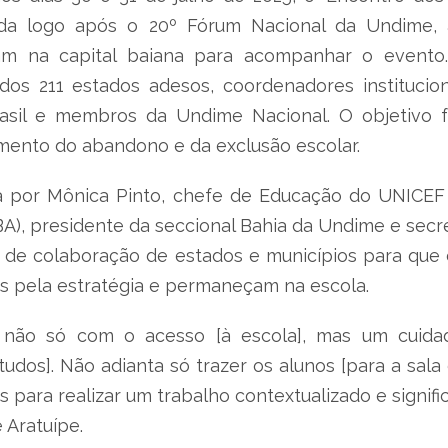
izada logo após o 20º Fórum Nacional da Undime
ariam na capital baiana para acompanhar o event
os 211 estados adesos, coordenadores institucio
il e membros da Undime Nacional. O objetivo foi 
mento do abandono e da exclusão escolar.
da por Mônica Pinto, chefe de Educação do UNICEF B
BA), presidente da seccional Bahia da Undime e secr
e de colaboração de estados e municípios para que 
s pela estratégia e permaneçam na escola.
 não só com o acesso [à escola], mas um cuida
udos]. Não adianta só trazer os alunos [para a sala
para realizar um trabalho contextualizado e signific
 Aratuípe.