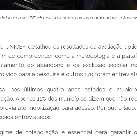
e Educação do UNICEF realiza dinâmica com os coordenadores estaduai
 do UNICEF, detalhou os resultados da avaliação apl
 fim de compreender como a metodologia e a platafo
ntamento do abandono e da exclusão escolar no p
lvido para a pesquisa e outros 170 foram entrevist
sa, nos últimos quatro anos estados e municí
ração. Apenas 11% dos municípios dizem que não re
 prévia até mobilização para adesão. Por outro lado
ípios entrevistados.
gime de colaboração é essencial para garantir o