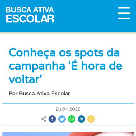
Conheça os spots da
campanha 'É hora de
voltar'
Por Busca Ativa Escolar
29.04.2022