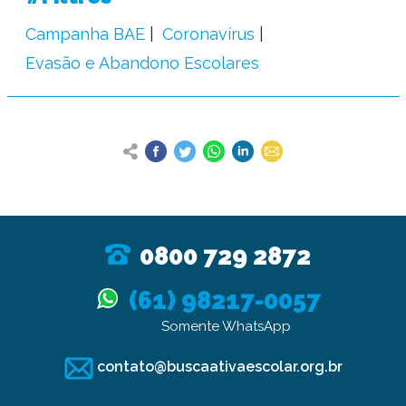
Campanha BAE
Coronavírus
Evasão e Abandono Escolares
0800 729 2872
(61) 98217-0057
Somente WhatsApp
contato@buscaativaescolar.org.br