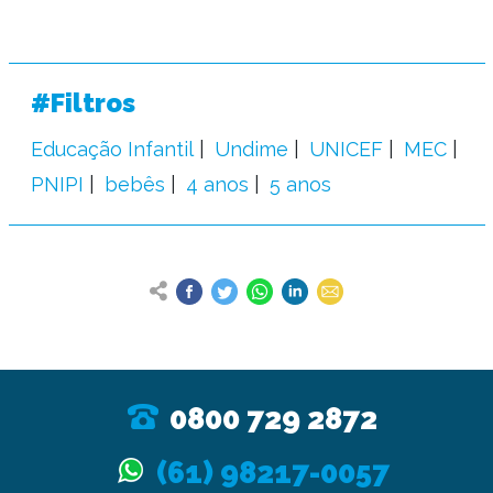
#Filtros
Educação Infantil
Undime
UNICEF
MEC
PNIPI
bebês
4 anos
5 anos
0800 729 2872
(61) 98217-0057