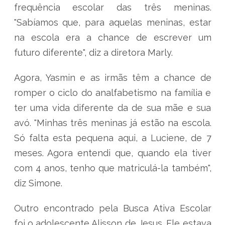
frequência escolar das três meninas.
"Sabíamos que, para aquelas meninas, estar
na escola era a chance de escrever um
futuro diferente", diz a diretora Marly.
Agora, Yasmin e as irmãs têm a chance de
romper o ciclo do analfabetismo na família e
ter uma vida diferente da de sua mãe e sua
avó. "Minhas três meninas já estão na escola.
Só falta esta pequena aqui, a Luciene, de 7
meses. Agora entendi que, quando ela tiver
com 4 anos, tenho que matriculá-la também",
diz Simone.
Outro encontrado pela Busca Ativa Escolar
foi o adolescente Alisson de Jesus. Ele estava