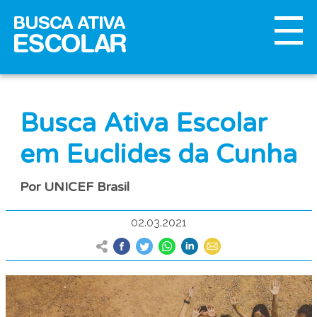
Busca Ativa Escolar
em Euclides da Cunha
Por UNICEF Brasil
02.03.2021