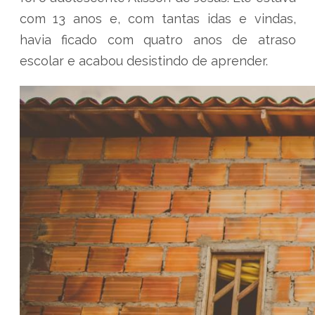
com 13 anos e, com tantas idas e vindas,
havia ficado com quatro anos de atraso
escolar e acabou desistindo de aprender.