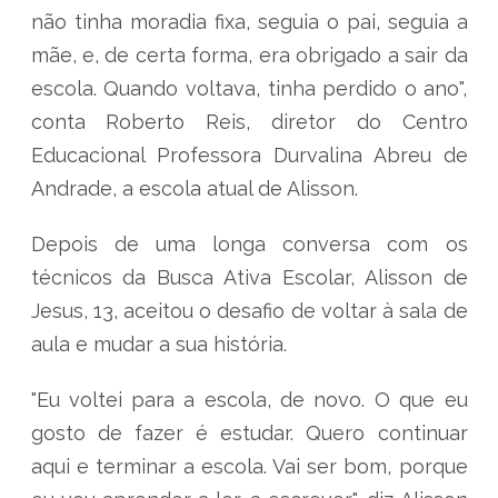
não tinha moradia fixa, seguia o pai, seguia a
mãe, e, de certa forma, era obrigado a sair da
escola. Quando voltava, tinha perdido o ano",
conta Roberto Reis, diretor do Centro
Educacional Professora Durvalina Abreu de
Andrade, a escola atual de Alisson.
Depois de uma longa conversa com os
técnicos da Busca Ativa Escolar, Alisson de
Jesus, 13, aceitou o desafio de voltar à sala de
aula e mudar a sua história.
"Eu voltei para a escola, de novo. O que eu
gosto de fazer é estudar. Quero continuar
aqui e terminar a escola. Vai ser bom, porque