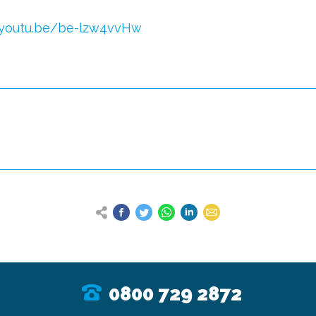
/youtu.be/be-
lzw4vvHw
0800 729 2872