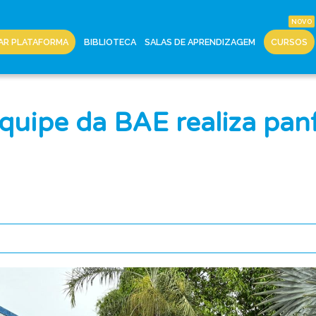
AR PLATAFORMA
BIBLIOTECA
SALAS DE APRENDIZAGEM
CURSOS
uipe da BAE realiza panf