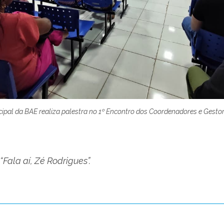
ipal da BAE realiza palestra no
1º Encontro dos Coordenadores e Gestor
Fala aí, Zé Rodrigues”.