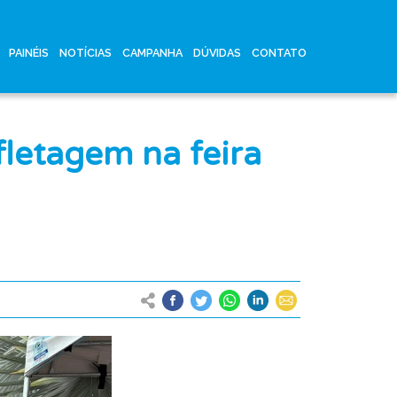
PAINÉIS
NOTÍCIAS
CAMPANHA
DÚVIDAS
CONTATO
letagem na feira